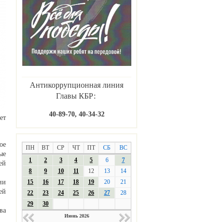
Антикоррупционная линия
Главы КБР:
40-89-70, 40-34-32
ет
ое
ПН
ВТ
СР
ЧТ
ПТ
СБ
ВС
ые
1
2
3
4
5
6
7
ей
8
9
10
11
12
13
14
15
16
17
18
19
20
21
ии
ей
22
23
24
25
26
27
28
29
30
ва
Июнь 2026