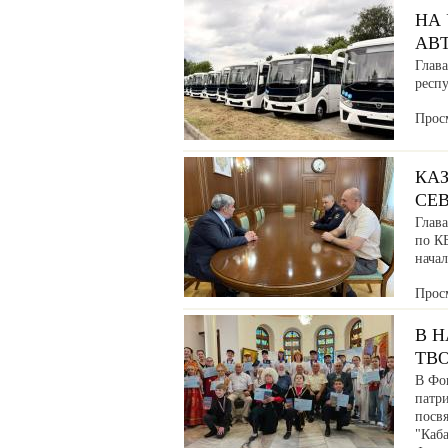
НА
АВ
Глава
респ
Прос
КАЗ
СЕ
Глав
по К
нача
Прос
В 
ТВ
В Фо
патр
посв
"Каб