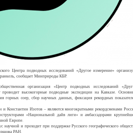
рского Центра подводных исследований «Другое измерение» организу
ранкель, сообщает Минприроды КБР.
я общественная организация «Центр подводных исследований «Друг
т проводит высокогорные подводные экспедиции на Кавказе. Основн
ия горных озер, сбор научных данных, фиксация рекордных показател
 и Константин Изотов – являются многократными рекордсменами Росс
нструкторами «Национальной дайв лиги» и амбассадорами крупнейш
очной Европе.
с научной и проходит при поддержке Русского географического общест
иршова РАН.