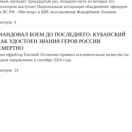
валь проходит тринадцатый раз, большую часть из которых его
низатором выступает Национальная ассоциация объединений офицеров
са ВС РФ «Мегапир» в КБР, возглавляемая Жашарбеком Атаевым.
мотров: 6
МАНДОВАЛ БОЕМ ДО ПОСЛЕДНЕГО: КУБАНСКИЙ
АК УДОСТОЕН ЗВАНИЯ ГЕРОЯ РОССИИ
СМЕРТНО
дии ефрейтор Евгений Остапенко проявил исключительное мужество на
ком направлении в сентябре 2024 года.
мотров: 14