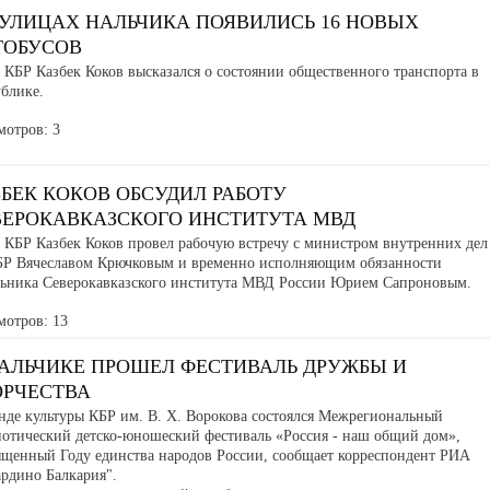
 УЛИЦАХ НАЛЬЧИКА ПОЯВИЛИСЬ 16 НОВЫХ
ТОБУСОВ
 КБР Казбек Коков высказался о состоянии общественного транспорта в
ублике.
мотров: 3
БЕК КОКОВ ОБСУДИЛ РАБОТУ
ВЕРОКАВКАЗСКОГО ИНСТИТУТА МВД
а КБР Казбек Коков провел рабочую встречу с министром внутренних дел
БР Вячеславом Крючковым и временно исполняющим обязанности
льника Северокавказского института МВД России Юрием Сапроновым.
мотров: 13
НАЛЬЧИКЕ ПРОШЕЛ ФЕСТИВАЛЬ ДРУЖБЫ И
ОРЧЕСТВА
нде культуры КБР им. В. Х. Ворокова состоялся Межрегиональный
иотический детско-юношеский фестиваль «Россия - наш общий дом»,
ященный Году единства народов России, сообщает корреспондент РИА
ардино Балкария".