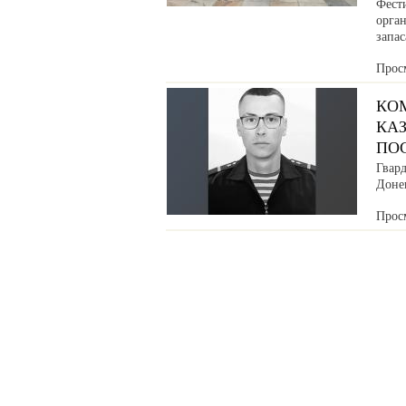
Фести
орга
запа
Прос
КО
КАЗ
ПО
Гвар
Донец
Прос