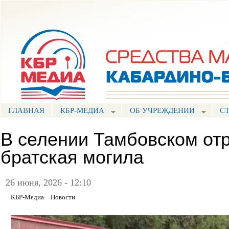
Пе
ос
Портал СМИ КБР
со
ГЛАВНАЯ
КБР-МЕДИА
ОБ УЧРЕЖДЕНИИ
С
В селении Тамбовском от
братская могила
26 июня, 2026 - 12:10
КБР-Медиа
Новости