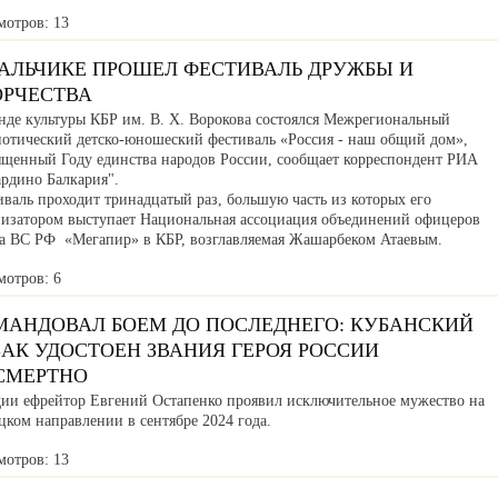
мотров: 13
НАЛЬЧИКЕ ПРОШЕЛ ФЕСТИВАЛЬ ДРУЖБЫ И
ОРЧЕСТВА
нде культуры КБР им. В. Х. Ворокова состоялся Межрегиональный
иотический детско-юношеский фестиваль «Россия - наш общий дом»,
ященный Году единства народов России, сообщает корреспондент РИА
ардино Балкария".
валь проходит тринадцатый раз, большую часть из которых его
низатором выступает Национальная ассоциация объединений офицеров
са ВС РФ «Мегапир» в КБР, возглавляемая Жашарбеком Атаевым.
мотров: 6
МАНДОВАЛ БОЕМ ДО ПОСЛЕДНЕГО: КУБАНСКИЙ
АК УДОСТОЕН ЗВАНИЯ ГЕРОЯ РОССИИ
СМЕРТНО
дии ефрейтор Евгений Остапенко проявил исключительное мужество на
ком направлении в сентябре 2024 года.
мотров: 13