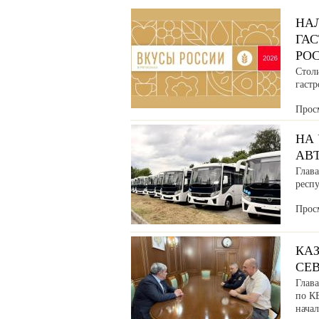
НА
ГА
РО
Стол
гаст
Прос
НА
АВ
Глава
респ
Прос
КАЗ
СЕ
Глав
по К
нача