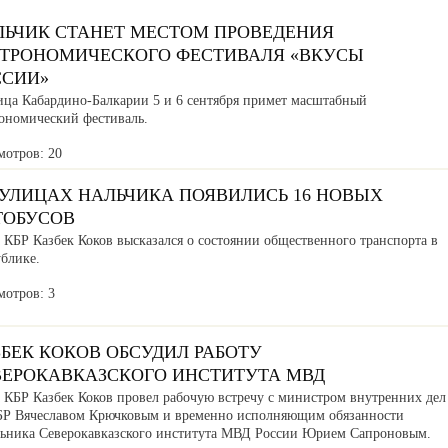
ЛЬЧИК СТАНЕТ МЕСТОМ ПРОВЕДЕНИЯ
СТРОНОМИЧЕСКОГО ФЕСТИВАЛЯ «ВКУСЫ
ССИИ»
ица Кабардино-Балкарии 5 и 6 сентября примет масштабный
рономический фестиваль.
мотров: 20
 УЛИЦАХ НАЛЬЧИКА ПОЯВИЛИСЬ 16 НОВЫХ
ТОБУСОВ
 КБР Казбек Коков высказался о состоянии общественного транспорта в
ублике.
мотров: 3
БЕК КОКОВ ОБСУДИЛ РАБОТУ
ВЕРОКАВКАЗСКОГО ИНСТИТУТА МВД
а КБР Казбек Коков провел рабочую встречу с министром внутренних дел
БР Вячеславом Крючковым и временно исполняющим обязанности
льника Северокавказского института МВД России Юрием Сапроновым.