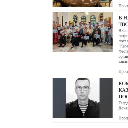
Прос
В 
ТВ
В Фо
патр
посв
"Каб
Фести
орга
запа
Прос
КО
КАЗ
ПО
Гвар
Донец
Прос