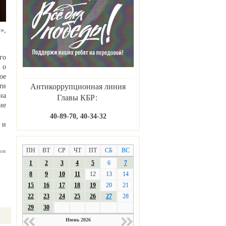
»,
го
 о
ое
Антикоррупционная линия
ти
на
Главы КБР:
ие
40-89-70, 40-34-32
 и
ПН
ВТ
СР
ЧТ
ПТ
СБ
ВС
ов
1
2
3
4
5
6
7
8
9
10
11
12
13
14
15
16
17
18
19
20
21
22
23
24
25
26
27
28
29
30
Июнь 2026