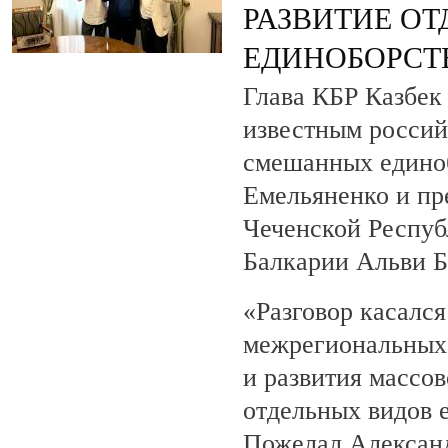
РАЗВИТИЕ О
ЕДИНОБОРСТ
Глава КБР Казбек 
известным росси
смешанных едино
Емельяненко и пр
Чеченской Респуб
Балкарии Альви 
«Разговор касалс
межрегиональных 
и развития массов
отдельных видов 
Пожелал Алексан