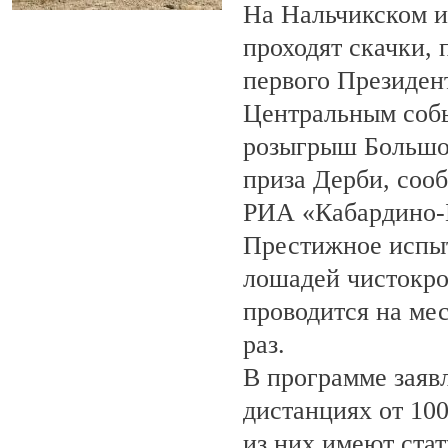
На Нальчикском и
проходят скачки,
первого Президен
Центральным собы
розыгрыш Большо
приза Дерби, соо
РИА «Кабардино-
Престижное испыт
лошадей чистокро
проводится на ме
раз.
В программе заяв
дистанциях от 100
из них имеют ста