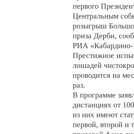
первого Президен
Центральным собы
розыгрыш Большо
приза Дерби, соо
РИА «Кабардино-
Престижное испыт
лошадей чистокро
проводится на ме
раз.
В программе заяв
дистанциях от 100
из них имеют ста
первой, второй и 