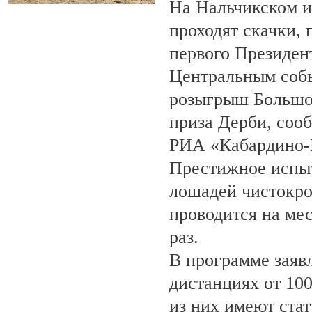
На Нальчикском и
проходят скачки,
первого Президен
Центральным собы
розыгрыш Большо
приза Дерби, соо
РИА «Кабардино-
Престижное испыт
лошадей чистокро
проводится на ме
раз.
В программе заяв
дистанциях от 100
из них имеют ста