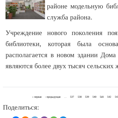
районе модельную библ
служба района.
Учреждение нового поколения поя
библиотеки, которая была осно
располагается в новом здании Дома 
являются более двух тысяч сельских 
« первая
‹ предыдущая
…
537
538
539
540
541
542
54
СТРАНИЦЫ
Поделиться: