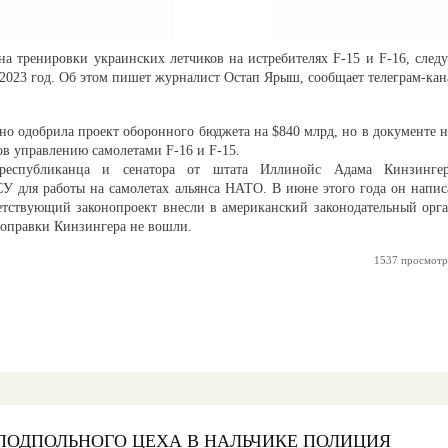
а тренировки украинских летчиков на истребителях F-15 и F-16, следу
2023 год. Об этом пишет журналист Остап Ярыш, сообщает телеграм-кан
о одобрила проект оборонного бюджета на $840 млрд, но в документе н
ов управлению самолетами F-16 и F-15.
республиканца и сенатора от штата Иллинойс Адама Кинзингер
У для работы на самолетах альянса НАТО. В июне этого года он напис
ветствующий законопроект внесли в американский законодательный орга
оправки Кинзингера не вошли.
1537 просмотр
 ПОДПОЛЬНОГО ЦЕХА В НАЛЬЧИКЕ ПОЛИЦИЯ