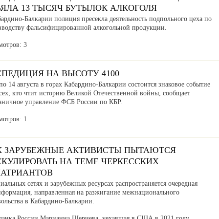
ЪЯЛА 13 ТЫСЯЧ БУТЫЛОК АЛКОГОЛЯ
бардино-Балкарии полиция пресекла деятельность подпольного цеха по
зводству фальсифицированной алкогольной продукции.
мотров: 3
СПЕДИЦИЯ НА ВЫСОТУ 4100
по 14 августа в горах Кабардино-Балкарии состоится знаковое событие
сех, кто чтит историю Великой Отечественной войны, сообщает
аничное управление ФСБ России по КБР.
мотров: 1
К ЗАРУБЕЖНЫЕ АКТИВИСТЫ ПЫТАЮТСЯ
ЕКУЛИРОВАТЬ НА ТЕМЕ ЧЕРКЕССКИХ
ПАТРИАНТОВ
иальных сетях и зарубежных ресурсах распространяется очередная
нформация, направленная на разжигание межнационального
вольства в Кабардино-Балкарии.
данка России Марианна Шериева, уехавшая в США в 2021 году,