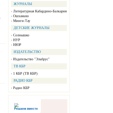
ЖУРНАЛЫ
Литературная Кабардино-Балкария
Ошхамахо
ь
Минги-Тау
ДЕТСКИЕ ЖУРНАЛЫ
Солнышко
НУР
НЮР
ИЗДАТЕЛЬСТВО
Издательство "Эльбрус"
ТВ КБР
1 КБР (ТВ КБР)
РАДИО КБР
Радио КБР
Решаем вместе