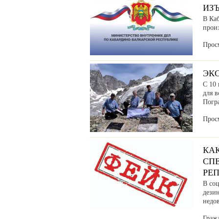
ИЗ
В Ка
прои
Прос
ЭК
С 10 
для в
Погр
Прос
КА
СП
РЕ
В соц
дези
недо
Граж