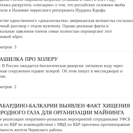
алась раскрутить «сенсацию» о том, что российские силовики якобы
тили в Нальчике черкесского репатрианта Нурдина Карафа.
естве единственного «доказательства» американская активистка сослалас
ичный разговор с отцом мужчины. Однако реальные факты и
иальные заявления членов семьи полностью опровергают этот
люжий вброс.
мотров: 3
РАШИЛКА ПРО ХОЛЕРУ
 В России ожидается биологическая диверсия: питьевую воду через
тные сооружения отравят холерой. Об этом пишут в мессенджерах и
тях.
мотров: 2
КАБАРДИНО-БАЛКАРИИ ВЫЯВЛЕН ФАКТ ХИЩЕНИЯ
ИРОДНОГО ГАЗА ДЛЯ ОРГАНИЗАЦИИ МАЙНИНГА
де реализации оперативно-розыскных мероприятий сотрудниками УФСБ
ии по КБР во взаимодействии с МВД по КБР пресечена противоправная
льность жителя Черекского района.