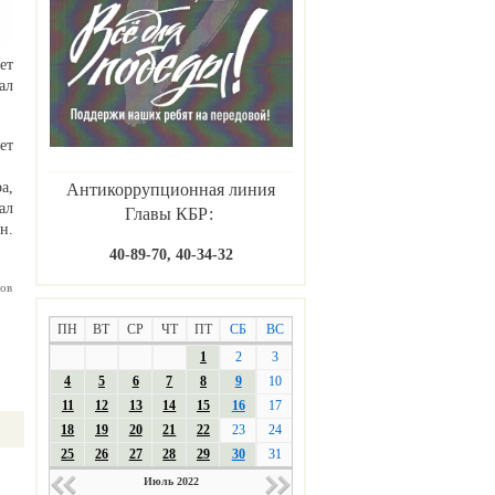
ет
ал
ет
а,
Антикоррупционная линия
ал
Главы КБР:
н.
40-89-70, 40-34-32
ов
ПН
ВТ
СР
ЧТ
ПТ
СБ
ВС
1
2
3
4
5
6
7
8
9
10
11
12
13
14
15
16
17
18
19
20
21
22
23
24
25
26
27
28
29
30
31
Июль 2022