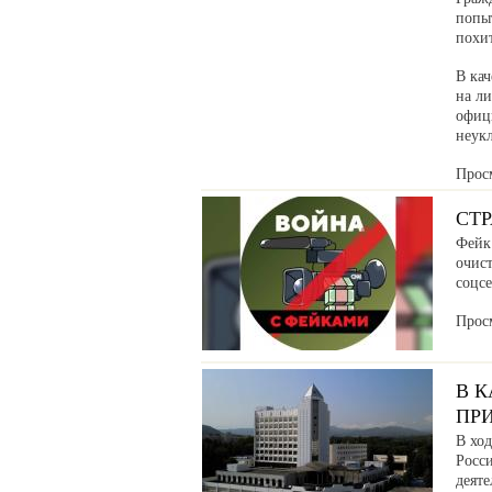
попыт
похи
В кач
на л
офиц
неук
Прос
СТ
Фейк:
очис
соцсе
Прос
В 
ПР
В хо
Росс
деяте