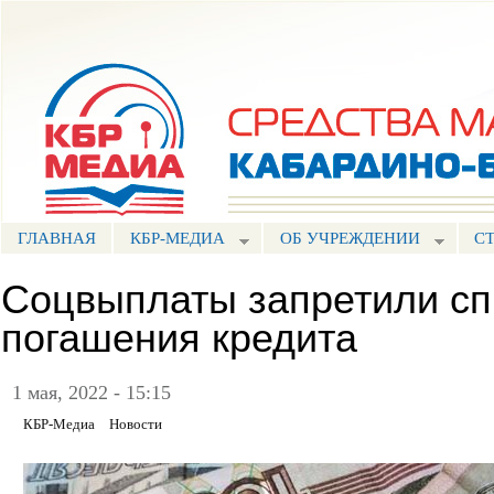
Пе
ос
Портал СМИ КБР
со
ГЛАВНАЯ
КБР-МЕДИА
ОБ УЧРЕЖДЕНИИ
С
Соцвыплаты запретили сп
погашения кредита
1 мая, 2022 - 15:15
КБР-Медиа
Новости