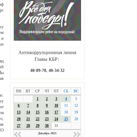
рф
рс
ку
ем
 и
ки
Антикоррупционная линия
Главы КБР:
яд
ий
40-89-70, 40-34-32
Мы
ав
ПН
ВТ
СР
ЧТ
ПТ
СБ
ВС
и.
1
2
3
4
5
зу
6
7
8
9
10
11
12
ют
13
14
15
16
17
18
19
ля
о,
20
21
22
23
24
25
26
ак
27
28
29
30
31
НО
Декабрь 2021