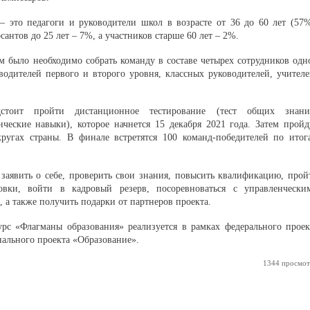
 это педагоги и руководители школ в возрасте от 36 до 60 лет (57%
сантов до 25 лет – 7%, а участников старше 60 лет – 2%.
м было необходимо собрать команду в составе четырех сотрудников одн
водителей первого и второго уровня, классных руководителей, учителе
дстоит пройти дистанционное тестирование (тест общих знани
ческие навыки), которое начнется 15 декабря 2021 года. Затем пройд
угах страны. В финале встретятся 100 команд-победителей по итог
заявить о себе, проверить свои знания, повысить квалификацию, прой
овки, войти в кадровый резерв, посоревноваться с управленчески
 а также получить подарки от партнеров проекта.
рс «Флагманы образования» реализуется в рамках федерального проек
ального проекта «Образование».
1344 просмот