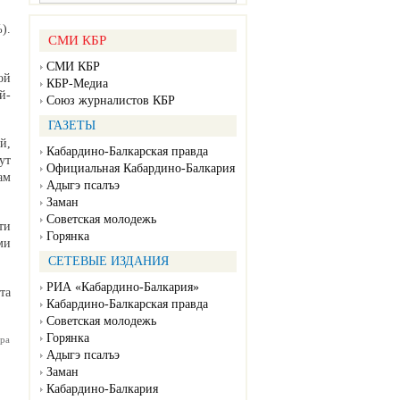
).
СМИ КБР
СМИ КБР
ой
КБР-Медиа
й-
Союз журналистов КБР
ГАЗЕТЫ
й,
Кабардино-Балкарская правда
ут
Официальная Кабардино-Балкария
ам
Адыгэ псалъэ
Заман
Советская молодежь
ти
Горянка
ми
СЕТЕВЫЕ ИЗДАНИЯ
РИА «Кабардино-Балкария»
та
Кабардино-Балкарская правда
Советская молодежь
Горянка
ра
Адыгэ псалъэ
Заман
Кабардино-Балкария