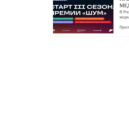
МЕ
В Ро
меди
Прос