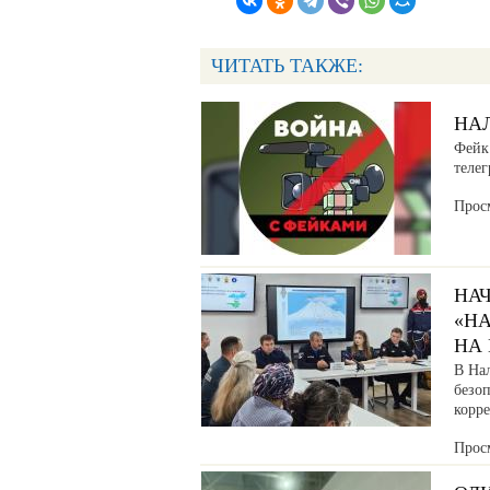
ЧИТАТЬ ТАКЖЕ:
НАЛ
Фейк:
телег
Прос
НА
«Н
НА
В На
безо
корр
Прос