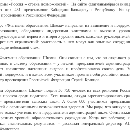
рмы «Россия – страна возможностей». На сайте флагманыобразования.
из них 481 представляют Кабардино-Балкарскую Республику. Конку
 просвещения Российской Федерации.
рс «Флагманы образования. Школа» направлен на выявление и поддерж
бразования, обладающих лидерскими качествами и высоким уровн
руководителей первого и второго уровня школ, классных руководителей
рсе нет ограничений: участвовать в нем могут как опытные сотрудни
еющие небольшой стаж.
Флагманы образования. Школа». Они связаны с тем, что он открывает р
нных в систему образования – учителей, представителей администрац
тет количество настоящих лидеров и профессионалов своего дела. 
 поддержки, и я желаю всем участникам проявить себя достойно, показ
стр просвещения Российской Федерации Сергей Кравцов.
ны образования. Школа» подали 36 758 человек из всех регионов Росси
 проекта среди педагогов. Есть школы, откуда зарегистрировались сра
 – представители сельских школ. А более 600 участников представля
тей с ограниченными возможностями здоровья. Мы рады, что конкурс д
 не только учителя, но и представители администраций школ. Очень важн
разных уровней образовательного учреждения. Когда все работают, к
ться значительных результатов, – рассказал генеральный директор А
Комиссаров.