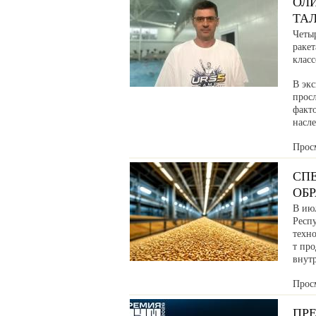
ОЛ
ТАЛ
Четы
раке
клас
В эк
прос
факто
насл
Прос
СП
ОБР
В ию
Респу
техн
т про
внут
Прос
ПР