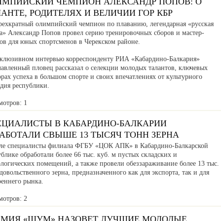
ИМПИЙСКИЙ ЧЕМПИОН АЛЕКСАНДР ПОПОВ: О
АНТЕ, РОДИТЕЛЯХ И ВЕЛИЧИИ ГОР КБР
рехкратный олимпийский чемпион по плаванию, легендарная «русская
та» Александр Попов провел серию тренировочных сборов и мастер-
сов для юных спортсменов в Черекском районе.
склюзивном интервью корреспонденту РИА «Кабардино-Балкария»
лавленный пловец рассказал о селекции молодых талантов, ключевых
рах успеха в большом спорте и своих впечатлениях от культурного
едия республики.
мотров: 1
ЕЦИАЛИСТЫ В КАБАРДИНО-БАЛКАРИИ
АБОТАЛИ СВЫШЕ 13 ТЫСЯЧ ТОНН ЗЕРНА
ле специалисты филиала ФГБУ «ЦОК АПК» в Кабардино-Балкарской
блике обработали более 66 тыс. куб. м пустых складских и
ологических помещений, а также провели обеззараживание более 13 тыс.
довольственного зерна, предназначенного как для экспорта, так и для
реннего рынка.
мотров: 2
ЕМИЯ «ШУМ» НАЗОВЕТ ЛУЧШИЕ МОЛОДЫЕ