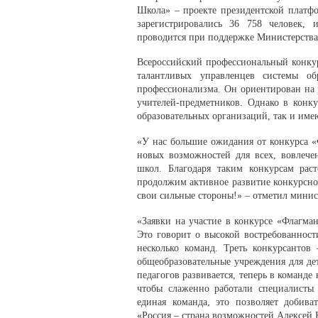
Школа» – проекте президентской платфо
зарегистрировались 36 758 человек, 
проводится при поддержке Министерства
Всероссийский профессиональный конку
талантливых управленцев системы о
профессионализма. Он ориентирован на 
учителей-предметников. Однако в конку
образовательных организаций, так и им
«У нас большие ожидания от конкурса «
новых возможностей для всех, вовлече
школ. Благодаря таким конкурсам рас
продолжим активное развитие конкурсной
свои сильные стороны!» – отметил мини
«Заявки на участие в конкурсе «Флагма
Это говорит о высокой востребованности
несколько команд. Треть конкурсантов
общеобразовательные учреждения для де
педагогов развивается, теперь в команде
чтобы слаженно работали специалисты 
единая команда, это позволяет добива
«Россия – страна возможностей Алексей 