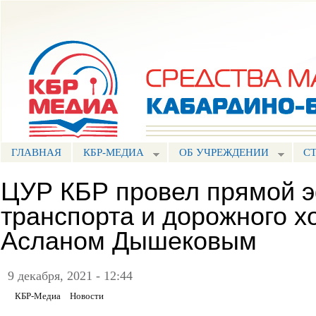
Пе
ос
Портал СМИ КБР
со
ГЛАВНАЯ
КБР-МЕДИА
ОБ УЧРЕЖДЕНИИ
С
ЦУР КБР провел прямой э
транспорта и дорожного х
Асланом Дышековым
9 декабря, 2021 - 12:44
КБР-Медиа
Новости