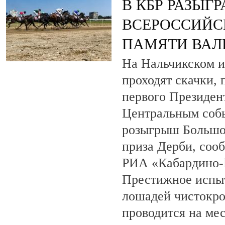
В КБР РАЗЫГ
ВСЕРОССИЙС
ПАМЯТИ ВАЛ
На Нальчикском и
проходят скачки,
первого Президен
Центральным собы
розыгрыш Большо
приза Дерби, соо
РИА «Кабардино-
Престижное испыт
лошадей чистокро
проводится на ме