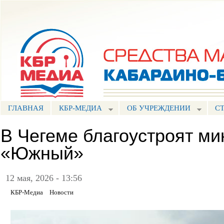
Пе
ос
Портал СМИ КБР
со
ГЛАВНАЯ
КБР-МЕДИА
ОБ УЧРЕЖДЕНИИ
С
В Чегеме благоустроят ми
«Южный»
12 мая, 2026 - 13:56
КБР-Медиа
Новости