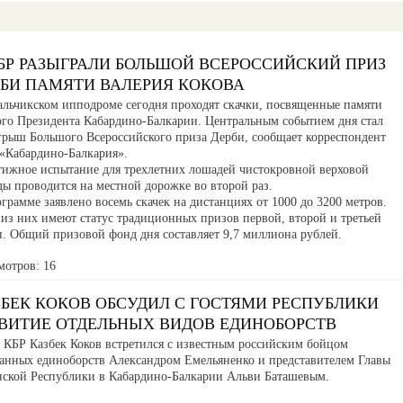
БР РАЗЫГРАЛИ БОЛЬШОЙ ВСЕРОССИЙСКИЙ ПРИЗ
РБИ ПАМЯТИ ВАЛЕРИЯ КОКОВА
альчикском ипподроме сегодня проходят скачки, посвященные памяти
ого Президента Кабардино-Балкарии. Центральным событием дня стал
грыш Большого Всероссийского приза Дерби, сообщает корреспондент
«Кабардино-Балкария».
тижное испытание для трехлетних лошадей чистокровной верховой
ды проводится на местной дорожке во второй раз.
грамме заявлено восемь скачек на дистанциях от 1000 до 3200 метров.
 из них имеют статус традиционных призов первой, второй и третьей
п. Общий призовой фонд дня составляет 9,7 миллиона рублей.
мотров: 16
ЗБЕК КОКОВ ОБСУДИЛ С ГОСТЯМИ РЕСПУБЛИКИ
ЗВИТИЕ ОТДЕЛЬНЫХ ВИДОВ ЕДИНОБОРСТВ
а КБР Казбек Коков встретился с известным российским бойцом
анных единоборств Александром Емельяненко и представителем Главы
нской Республики в Кабардино-Балкарии Альви Баташевым.