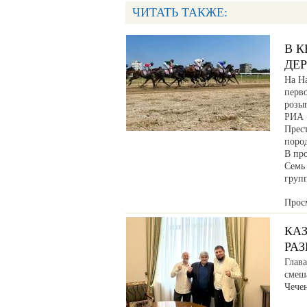
ЧИТАТЬ ТАКЖЕ:
В К
ДЕ
На Н
перв
розы
РИА 
Прес
поро
В про
Семь
груп
Прос
КА
РА
Глав
смеш
Чече