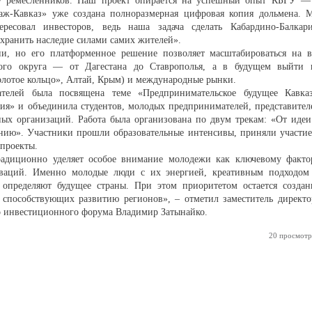
 у ремесленников. Наш проект опирается на успешный опыт КБГУ —
таж-Кавказ» уже создана полноразмерная цифровая копия дольмена. 
ресовал инвесторов, ведь наша задача сделать Кабардино-Балкар
охранить наследие силами самих жителей».
ии, но его платформенное решение позволяет масштабироваться на в
ьного округа — от Дагестана до Ставрополья, а в будущем выйти 
олотое кольцо», Алтай, Крым) и международные рынки.
елей была посвящена теме «Предпринимательское будущее Кавказ
ия» и объединила студентов, молодых предпринимателей, представител
ьных организаций. Работа была организована по двум трекам: «От идеи
нию». Участники прошли образовательные интенсивы, приняли участие
 проекты.
адиционно уделяет особое внимание молодежи как ключевому факто
оваций. Именно молодые люди с их энергией, креативным подходом
определяют будущее страны. При этом приоритетом остается создан
 способствующих развитию регионов», – отметил заместитель директо
го инвестиционного форума Владимир Затынайко.
20 просмотр