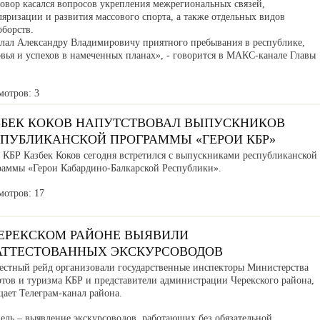
говор касался вопросов укрепления межрегиональных связей,
яризации и развития массового спорта, а также отдельных видов
оборств.
лал Александру Владимировичу приятного пребывания в республике,
вья и успехов в намеченных планах», - говорится в МАКС-канале Главы
мотров: 3
ЗБЕК КОКОВ НАПУТСТВОВАЛ ВЫПУСКНИКОВ
СПУБЛИКАНСКОЙ ПРОГРАММЫ «ГЕРОИ КБР»
а КБР Казбек Коков сегодня встретился с выпускниками республиканской
раммы «Герои Кабардино-Балкарской Республики».
мотров: 17
ЧЕРЕКСКОМ РАЙОНЕ ВЫЯВИЛИ
АТТЕСТОВАННЫХ ЭКСКУРСОВОДОВ
естный рейд организовали государственные инспекторы Министерства
ртов и туризма КБР и представители администрации Черекского района,
ает Телеграм-канал района.
ель – выявление экскурсоводов, работающих без обязательной