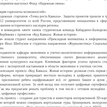
оприятия выступил Фонд «Надежная смена».
ширяя горизонты возможностей».
одежных стартапов «Точка роста Кавказа». Защиты проектов прошли в т
 12 университетов со всей России, представившие инициативы в сфер
ранения исторического наследия региона.
 в командном зачете заняла студенческая команда Кабардино-Балкарско
Бербекова с проектом «Код Кавказа. Живая история».
ия» вошли студент направления «Прикладная математика и информатик
аук Инал Шибзухов и студентка направления «Журналистика» Социальн
ва.
еподаватели кафедры экономики и учетно-аналитических информационн
рственного университета, обеспечившие синтез финансового анализ
ения культурного наследия. Ключевым фактором успеха проекта ста
и с экспертизой наставников в области экономики и учетных систем.
ализации проекта «Код Кавказа. Живая история» должная стать первая 
атформа, которая превращает местную молодёжь в цифровых хранител
е приложение ребята оцифровывают всё, от древних башен и аулов 
 национальной кухни. За свой вклад они получают цифровые сертифика
Так мы предлагаем решать проблему в том числе с оттоком молодёжи
х цифровых профессиях».
ль проекта – создание для туристов и инвесторов интерактивной 3D-кар
ью которой можно совершать виртуальные туры, бронировать экскурсии