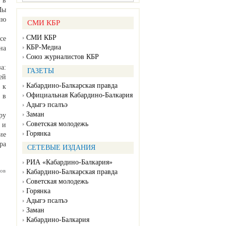
 в
Мы
ию
СМИ КБР
СМИ КБР
се
КБР-Медиа
на
Союз журналистов КБР
а:
ГАЗЕТЫ
ей
Кабардино-Балкарская правда
 к
Официальная Кабардино-Балкария
 в
Адыгэ псалъэ
Заман
ру
Советская молодежь
 и
Горянка
ие
ра
СЕТЕВЫЕ ИЗДАНИЯ
РИА «Кабардино-Балкария»
ов
Кабардино-Балкарская правда
Советская молодежь
Горянка
Адыгэ псалъэ
Заман
Кабардино-Балкария