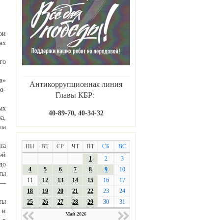
ри
ах
го
а»
Антикоррупционная линия
о-
Главы КБР:
ых
40-89-70, 40-34-32
а,
ла
на
ПН
ВТ
СР
ЧТ
ПТ
СБ
ВС
ей
1
2
3
до
4
5
6
7
8
9
10
ты
11
12
13
14
15
16
17
 —
18
19
20
21
22
23
24
ты
25
26
27
28
29
30
31
 и
Май 2026