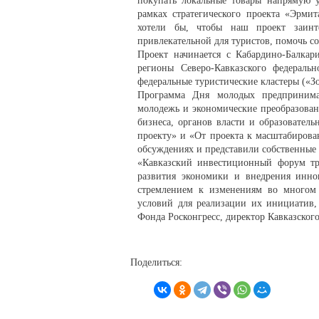
покупать локальные товары напрямую
рамках стратегического проекта «Эрми
хотели бы, чтобы наш проект заинте
привлекательной для туристов, помочь с
Проект начинается с Кабардино-Балкар
регионы Северо-Кавказского федерал
федеральные туристические кластеры («З
Программа Дня молодых предпринимат
молодежь и экономические преобразован
бизнеса, органов власти и образовател
проекту» и «От проекта к масштабирова
обсуждениях и представили собственные
«Кавказский инвестиционный форум тр
развития экономики и внедрения инн
стремлением к изменениям во многом 
условий для реализации их инициатив,
Фонда Росконгресс, директор Кавказско
Поделиться: