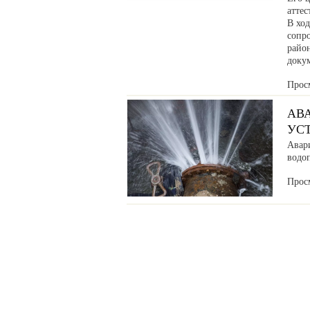
аттес
В хо
сопр
райо
доку
Прос
АВ
УС
Авар
водоп
Прос