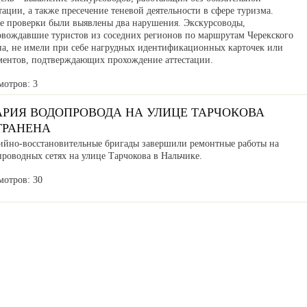
тации, а также пресечение теневой деятельности в сфере туризма.
де проверки были выявлены два нарушения. Экскурсоводы,
овождавшие туристов из соседних регионов по маршрутам Черекского
на, не имели при себе нагрудных идентификационных карточек или
ментов, подтверждающих прохождение аттестации.
мотров: 3
АРИЯ ВОДОПРОВОДА НА УЛИЦЕ ТАРЧОКОВА
ТРАНЕНА
ийно-восстановительные бригады завершили ремонтные работы на
роводных сетях на улице Тарчокова в Нальчике.
мотров: 30