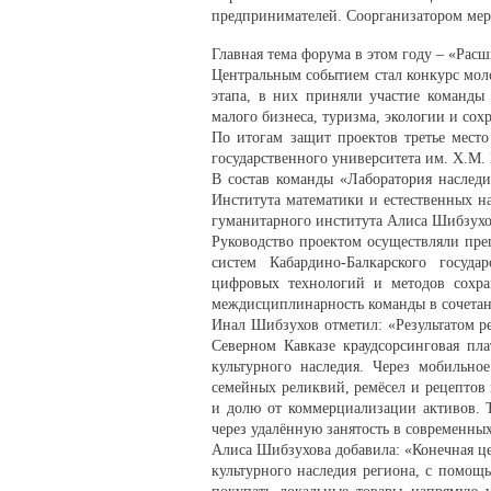
предпринимателей. Соорганизатором мер
Главная тема форума в этом году – «Рас
Центральным событием стал конкурс мол
этапа, в них приняли участие команды
малого бизнеса, туризма, экологии и сох
По итогам защит проектов третье место
государственного университета им. Х.М. 
В состав команды «Лаборатория наслед
Института математики и естественных н
гуманитарного института Алиса Шибзухо
Руководство проектом осуществляли пр
систем Кабардино-Балкарского госуда
цифровых технологий и методов сохран
междисциплинарность команды в сочетани
Инал Шибзухов отметил: «Результатом ре
Северном Кавказе краудсорсинговая пл
культурного наследия. Через мобильно
семейных реликвий, ремёсел и рецептов
и долю от коммерциализации активов. 
через удалённую занятость в современны
Алиса Шибзухова добавила: «Конечная це
культурного наследия региона, с помощ