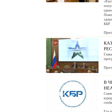
«Раз
попул
един
Поже
здоро
КБР.
Прос
КА
РЕ
Глав
прог
Прос
В 
НЕ
Совм
куро
сообщ
Его ц