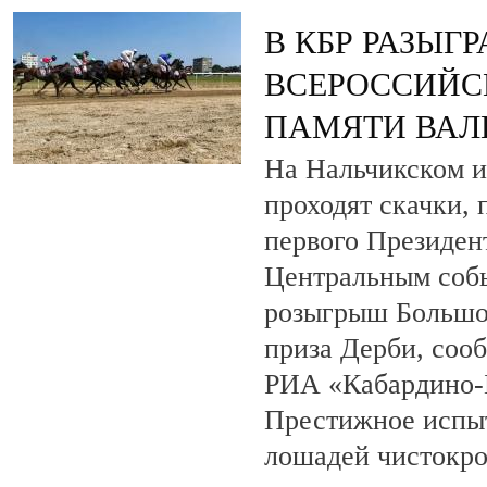
В КБР РАЗЫГ
ВСЕРОССИЙС
ПАМЯТИ ВАЛ
На Нальчикском и
проходят скачки,
первого Президен
Центральным собы
розыгрыш Большо
приза Дерби, соо
РИА «Кабардино-
Престижное испыт
лошадей чистокро