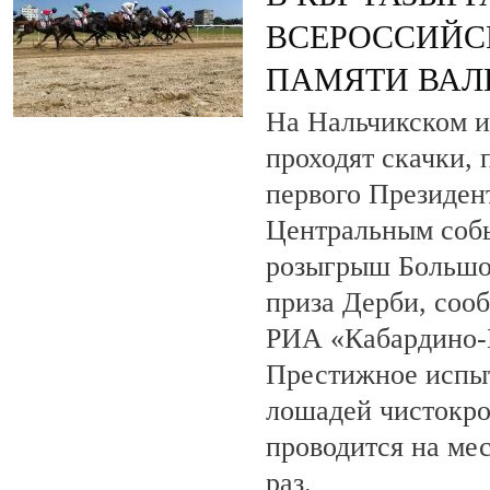
ВСЕРОССИЙС
ПАМЯТИ ВАЛ
На Нальчикском и
проходят скачки,
первого Президен
Центральным собы
розыгрыш Большо
приза Дерби, соо
РИА «Кабардино-
Престижное испыт
лошадей чистокро
проводится на ме
раз.