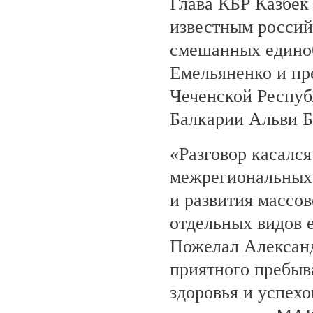
Глава КБР Казбек 
известным росси
смешанных едино
Емельяненко и пр
Чеченской Респуб
Балкарии Альви 
«Разговор касалс
межрегиональных 
и развития массов
отдельных видов 
Пожелал Алексан
приятного пребыв
здоровья и успехо