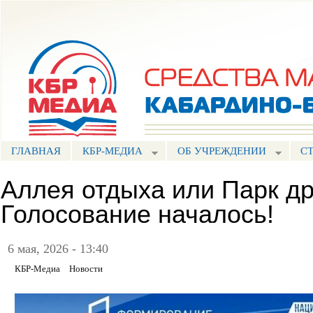
Пе
ос
Портал СМИ КБР
со
ГЛАВНАЯ
КБР-МЕДИА
ОБ УЧРЕЖДЕНИИ
С
Аллея отдыха или Парк д
Голосование началось!
6 мая, 2026 - 13:40
КБР-Медиа
Новости