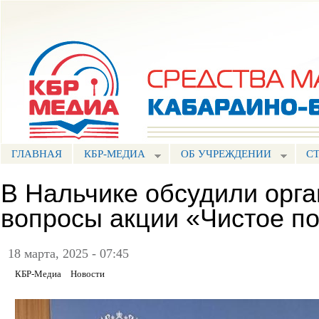
Пе
ос
Портал СМИ КБР
со
ГЛАВНАЯ
КБР-МЕДИА
ОБ УЧРЕЖДЕНИИ
С
В Нальчике обсудили орг
вопросы акции «Чистое п
18 марта, 2025 - 07:45
КБР-Медиа
Новости