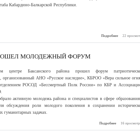
таба Кабардино-Балкарской Республики.
Подробнее
о В празднич
22 просмот
крупные м
шес
план
ПРОШЕЛ МОЛОДЕЖНЫЙ ФОРУМ
м центре Баксанского района прошел форум патриотическ
, организованный АНО «Русское наследие», КБРОО «Вера сильное огня
отделением РОСОД «Бессмертный Полк России» по КБР и Ассоциаци
.
брало активную молодежь района и специалистов в сфере образования
для обсуждения роли молодого поколения в сохранении историческ
х гуманитарных задачах.
Подробнее
о В Баксанско
16 просмотр
прошел мол