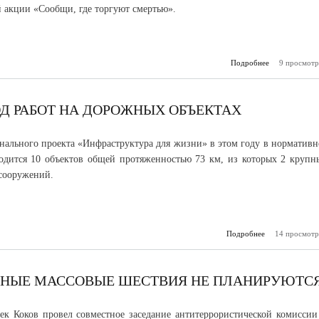
 акции «Сообщи, где торгуют смертью».
Подробнее
9 просмотр
о С
Кабардино-Б
присоеди
акции «Сооб
торгуют с
ОД РАБОТ НА ДОРОЖНЫХ ОБЪЕКТАХ
нального проекта «Инфраструктура для жизни» в этом году в нормативн
одится 10 объектов общей протяженностью 73 км, из которых 2 крупн
сооружений.
Подробнее
о Кабардино-Ба
14 просмотр
ход 
дорожных о
ПНЫЕ МАССОВЫЕ ШЕСТВИЯ НЕ ПЛАНИРУЮТС
ек Коков провел совместное заседание антитеррористической комиссии