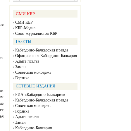
СМИ КБР
СМИ КБР
ия
КБР-Медиа
Союз журналистов КБР
ГАЗЕТЫ
Кабардино-Балкарская правда
Официальная Кабардино-Балкария
ов
ек Коков
Адыгэ псалъэ
я с врио
альника
Заман
ального
Советская молодежь
ния МЧС
Горянка
СЕТЕВЫЕ ИЗДАНИЯ
ти
РИА «Кабардино-Балкария»
им
Кабардино-Балкарская правда
ые
Советская молодежь
ет
Горянка
ья
Адыгэ псалъэ
Заман
Кабардино-Балкария