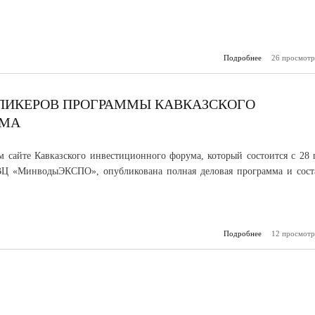
Подробнее
о В России ст
26 просмотр
Всерос
голосо
благоуст
СПИКЕРОВ ПРОГРАММЫ КАВКАЗСКОГО
УМА
 сайте Кавказского инвестиционного форума, который состоится с 28 
ВЦ «МинводыЭКСПО», опубликована полная деловая программа и сост
Подробнее
о Стал известе
12 просмотр
спикеров пр
Кав
инвестиц