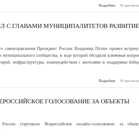
Подробнее
о Названы поб
16 просмотр
и 
Всерос
муници
премии «Сл
Л С ГЛАВАМИ МУНИЦИПАЛИТЕТОВ РАЗВИТИ
го самоуправления Президент России Владимир Путин провел встречу
и муниципального сообщества, в ходе которой обсудили ключевые вопро
торий, инфраструктуры, взаимодействия с жителями и поддержки бойц
Подробнее
10 просмотр
о Владими
обсудил с
муниципа
развитие тер
СЕРОССИЙСКОЕ ГОЛОСОВАНИЕ ЗА ОБЪЕКТЫ
России стартовало Всероссийское онлайн-голосование за объек
.