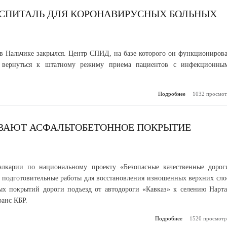
ОСПИТАЛЬ ДЛЯ КОРОНАВИРУСНЫХ БОЛЬНЫХ
в Нальчике закрылся. Центр СПИД, на базе которого он функционирова
т вернуться к штатному режиму приема пациентов с инфекционны
Подробнее
о В Нальчике 
1032 просмот
госпи
коронав
ВАЮТ АСФАЛЬТОБЕТОННОЕ ПОКРЫТИЕ
алкарии по национальному проекту «Безопасные качественные дорог
 подготовительные работы для восстановления изношенных верхних сло
ых покрытий дороги подъезд от автодороги «Кавказ» к селению Нарта
анс КБР.
Подробнее
1520 просмотр
о В 
восстана