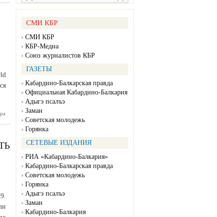
етонное
окрытие
СМИ КБР
СМИ КБР
КБР-Медиа
Союз журналистов КБР
ГАЗЕТЫ
ld
Кабардино-Балкарская правда
ся
Официальная Кабардино-Балкария
Адыгэ псалъэ
Заман
ра
ан старт
Советская молодежь
ретьему
родному
Горянка
ифровых
решений
СЕТЕВЫЕ ИЗДАНИЯ
ТЬ
РИА «Кабардино-Балкария»
Кабардино-Балкарская правда
Советская молодежь
Горянка
Адыгэ псалъэ
9.
Заман
ли
Кабардино-Балкария