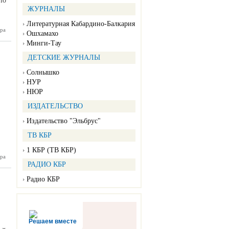
по
ЖУРНАЛЫ
Литературная Кабардино-Балкария
 штаб в
ра
Ошхамахо
инает о
Минги-Тау
димости
ть меры
ДЕТСКИЕ ЖУРНАЛЫ
тики от
авируса
Солнышко
НУР
НЮР
ИЗДАТЕЛЬСТВО
Издательство "Эльбрус"
ТВ КБР
1 КБР (ТВ КБР)
ра
 оценил
цинации
РАДИО КБР
 на ДНК
человека
Радио КБР
Решаем вместе