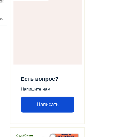
ой
р КБГУ!
ра
Есть вопрос?
Напишите нам
Написать