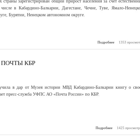
х страны зарегистрирован общий прирост населения за счет естественн
числе в Кабардино-Балкарии, Дагестане, Чечне, Туве, Ямало-Ненецк
уге, Бурятии, Ненецком автономном округе.
Подробнее
1353 просмот
о В КБР от
прирост насе
счет есте
 ПОЧТЫ КБР
учила в дар от Музея истории МВД Кабардино-Балкарии книгу о сво
ает пресс-служба УФПС АО «Почта России» по КБР.
Подробнее
1425 просмотр
о Первый э
Музея по