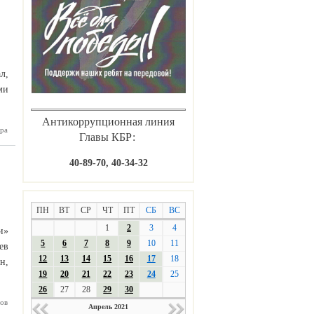
л,
ми
Антикоррупционная линия
закрылся
ра
Главы КБР:
таль для
ирусных
больных
40-89-70, 40-34-32
ПН
ВТ
СР
ЧТ
ПТ
СБ
ВС
1
2
3
4
и»
5
6
7
8
9
10
11
ев
12
13
14
15
16
17
18
н,
19
20
21
22
23
24
25
26
27
28
29
30
ов
Нартане
Апрель 2021
вливают