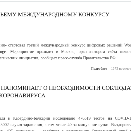
асфальтоб
п
ЕТЬЕМУ МЕЖДУНАРОДНОМУ КОНКУРСУ
ния» стартовал третий международный конкурс цифровых решений Wor
enge. Мероприятие проходит в Москве, организатором слёта являет
тегических инициатив, сообщает пресс-служба Правительства РФ.
Подробнее
1073 просмот
о В Москве д
т
междуна
конкурсу ц
Р НАПОМИНАЕТ О НЕОБХОДИМОСТИ СОБЛЮДА
 КОРОНАВИРУСА
ля в Кабардино-Балкарии исследовано 476319 тестов на COVID-1
3002 случая заражения, в том числе 40 за минувшие сутки. Выздорове