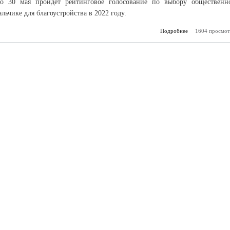
о 30 мая пройдет рейтинговое голосование по выбору общественн
льчике для благоустройства в 2022 году.
Подробнее
о Выбирай скве
1604 просмот