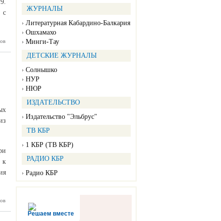
9.
ЖУРНАЛЫ
 с
Литературная Кабардино-Балкария
Ошхамахо
ов
 штаб в
Минги-Тау
жителей
блюдать
ДЕТСКИЕ ЖУРНАЛЫ
тики от
авируса
Солнышко
НУР
НЮР
ИЗДАТЕЛЬСТВО
ых
Издательство "Эльбрус"
из
ТВ КБР
1 КБР (ТВ КБР)
ри
РАДИО КБР
 к
ия
Радио КБР
ов
ирусные
поставят
Решаем вместе
ородных