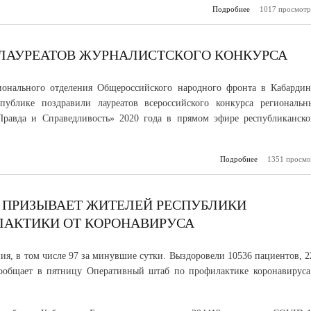
Подробнее
1017 просмотр
о В Нальчик д
тех
всероссийской п
на
ЛАУРЕАТОВ ЖУРНАЛИСТСКОГО КОНКУРСА
ионального отделения Общероссийского народного фронта в Кабардин
спублике поздравили лауреатов всероссийского конкурса региональн
Правда и Справедливость» 2020 года в прямом эфире республиканско
Подробнее
1351 просмо
о Ак
поздравили л
журнали
к
Р ПРИЗЫВАЕТ ЖИТЕЛЕЙ РЕСПУБЛИКИ
ЛАКТИКИ ОТ КОРОНАВИРУСА
ния, в том числе 97 за минувшие сутки. Выздоровели 10536 пациентов, 2
сообщает в пятницу Оперативный штаб по профилактике коронавируса