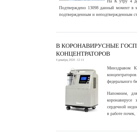
На К утру 4 д
Подтверждено 13098 данный момент в м
подтвержденным и неподтвержденным ста
В КОРОНАВИРУСНЫЕ ГОСП
КОНЦЕНТРАТОРОВ
4 декабря, 2020 - 12:11
Минздравом К
концентратор
федерального б
Напомним, для
коронавирусе з
сердечной нед
в работе почек,