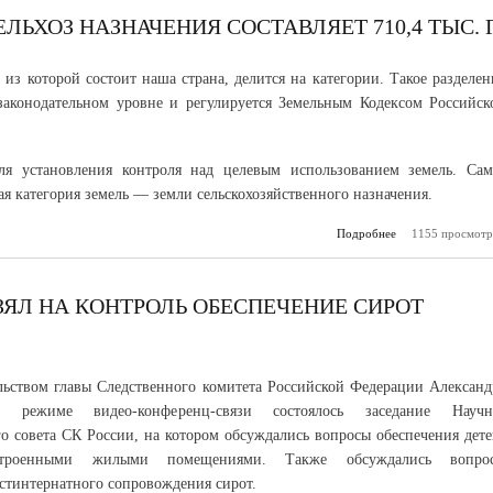
концент
ЛЬХОЗ НАЗНАЧЕНИЯ СОСТАВЛЯЕТ 710,4 ТЫС. 
 из которой состоит наша страна, делится на категории. Такое разделен
законодательном уровне и регулируется Земельным Кодексом Российск
для установления контроля над целевым использованием земель. Сам
ая категория земель — земли сельскохозяйственного назначения.
Подробнее
о В КБР площад
1155 просмотр
сельхоз на
составляет 710,4
ЯЛ НА КОНТРОЛЬ ОБЕСПЕЧЕНИЕ СИРОТ
льством главы Следственного комитета Российской Федерации Александ
 режиме видео-конференц-связи состоялось заседание Научн
го совета СК России, на котором обсуждались вопросы обеспечения детеи
устроенными жилыми помещениями. Также обсуждались вопро
стинтернатного сопровождения сирот.