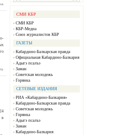
ов
оставили
нику для
ереписи
СМИ КБР
селения
СМИ КБР
КБР-Медиа
Союз журналистов КБР
о-
ГАЗЕТЫ
ых
го
Кабардино-Балкарская правда
Официальная Кабардино-Балкария
Адыгэ псалъэ
Заман
тр
тивисты
ауреатов
Советская молодежь
стского
Горянка
онкурса
СЕТЕВЫЕ ИЗДАНИЯ
РИА «Кабардино-Балкария»
Кабардино-Балкарская правда
Советская молодежь
24
Горянка
 в
Адыгэ псалъэ
Заман
Кабардино-Балкария