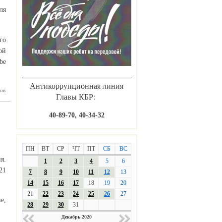
ля
го
ой
be
Антикоррупционная линия
ов
Нальчике
Главы КБР:
тоялось
твенное
ткрытие
40-89-70, 40-34-32
родного
стиваля
ПН
ВТ
СР
ЧТ
ПТ
СБ
ВС
я.
1
2
3
4
5
6
21
7
8
9
10
11
12
13
14
15
16
17
18
19
20
21
22
23
24
25
26
27
е,
28
29
30
31
Декабрь 2020