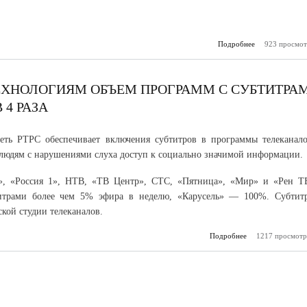
Подробнее
923 просмот
о Ал
Бастрыкин
контроль обес
сирот
ЕХНОЛОГИЯМ ОБЪЕМ ПРОГРАММ С СУБТИТРА
 4 РАЗА
еть РТРС обеспечивает включения субтитров в программы телеканало
людям с нарушениями слуха доступ к социально значимой информации.
», «Россия 1», НТВ, «ТВ Центр», СТС, «Пятница», «Мир» и «Рен Т
итрами более чем 5% эфира в неделю, «Карусель» — 100%. Субтит
ской студии телеканалов.
Подробнее
о Благодаря ц
1217 просмотр
технология
программ с суб
на телевидении в