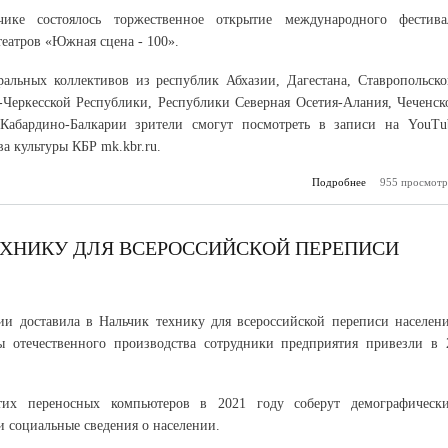
ике состоялось торжественное открытие международного фестива
театров «Южная сцена - 100».
ральных коллективов из республик Абхазии, Дагестана, Ставропольско
о-Черкесской Республики, Республики Северная Осетия-Алания, Чеченск
Кабардино-Балкарии зрители смогут посмотреть в записи на YouTu
а культуры КБР mk.kbr.ru.
Подробнее
955 просмотр
о В 
сос
торжес
о
междуна
ЕХНИКУ ДЛЯ ВСЕРОССИЙСКОЙ ПЕРЕПИСИ
фе
ии доставила в Нальчик технику для всероссийской переписи населени
ы отечественного производства сотрудники предприятия привезли в 
их переносных компьютеров в 2021 году соберут демографически
и социальные сведения о населении.