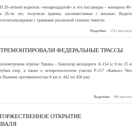
ТП 26-летний водитель «четырнадцатой» и его пассажиры – женщина 49-
а 26-ти лет, получили травмы, несовместимые с жизнью. Водите
 госпитализирован с травмами различной степени тяжести.
Подробнее
о Правоохрани
1512 просмотр
органы КБР в
обстоятельс
ОТРЕМОНТИРОВАЛИ ФЕДЕРАЛЬНЫЕ ТРАССЫ
-километровом отрезке Урвань – Кашхатау автодороги А-154 (с 0 по 25 к
лубых озер, а также о четырехполосном участке Р-217 «Кавказ» Чег
в Нальчик протяженностью 8 км (с 442 по 450 км).
Подробнее
984 просмот
о В Каб
Б
отремонт
федеральные
 ТОРЖЕСТВЕННОЕ ОТКРЫТИЕ
ИВАЛЯ