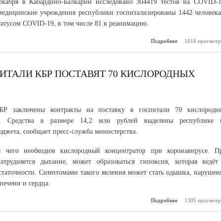
екабря в Кабардино-Балкарии исследовано 304419 тестов на COVID-1
едицинские учреждения республики госпитализированы 1442 человека
тусом COVID-19, в том числе 81 в реанимацию.
Подробнее
1016 просмотр
о Оперативный
КБР призывает 
республики со
меры профилак
корон
ИТАЛИ КБР ПОСТАВЯТ 70 КИСЛОРОДНЫХ
БР заключены контракты на поставку в госпитали 70 кислородн
ов. Средства в размере 14,2 млн рублей выделены республике 
юджета, сообщает пресс-служба министерства.
 чего необходим кислородный концентратор при коронавирусе. П
атрудняется дыхание, может образоваться гипоксия, которая ведёт
остаточности. Симптомами такого явления может стать одышка, нарушен
 печени и сердца.
Подробнее
1305 просмотр
о В коронав
госпитали КБР 
70 кисл