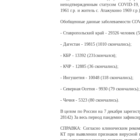
неподтвержденным статусом COVID-19, 
1961 г.р. и житель с. Атажукино 1969 г.р.
Обобщенные данные заболеваемости CO
- Ставропольский край - 29326 человек (5
- Дагестан - 19815 (1010 скончались);
- КБР - 13392 (231скончался);
- КЧР - 12885 (36 скончались);
- Ингушетия - 10048 (118 скончались);
- Северная Осетия - 9930 (79 скончались);
- Чечня - 5323 (80 скончались).
В целом по России на 7 декабря зарегис
28142) За весь период пандемии зафикси
СПРАВКА: Согласно клиническим рекоме
КТ при выявлении признаков вирусной п