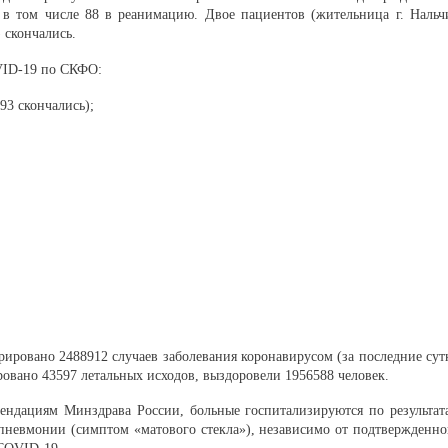
в том числе 88 в реанимацию. Двое пациентов (жительница г. Нальч
) скончались.
VID-19 по СКФО:
93 скончались);
трировано 2488912 случаев заболевания коронавирусом (за последние сут
ровано 43597 летальных исходов, выздоровели 1956588 человек.
ндациям Минздрава России, больные госпитализируются по результат
невмонии (симптом «матового стекла»), независимо от подтвержденно