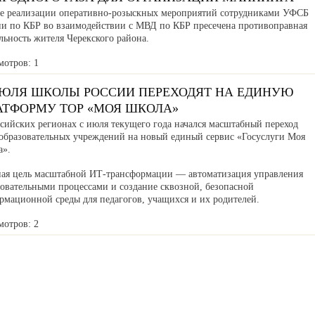
де реализации оперативно-розыскных мероприятий сотрудниками УФСБ
ии по КБР во взаимодействии с МВД по КБР пресечена противоправная
льность жителя Черекского района.
мотров: 1
ИЮЛЯ ШКОЛЫ РОССИИ ПЕРЕХОДЯТ НА ЕДИНУЮ
АТФОРМУ ТОР «МОЯ ШКОЛА»
ссийских регионах с июля текущего года начался масштабный переход
образовательных учреждений на новый единый сервис «Госуслуги Моя
а».
ная цель масштабной ИТ-трансформации — автоматизация управления
зовательными процессами и создание сквозной, безопасной
рмационной среды для педагогов, учащихся и их родителей.
мотров: 2