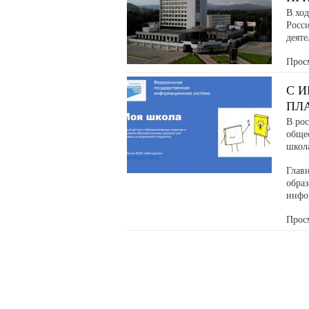
В хо
Росс
деяте
Прос
С 
ПЛ
В ро
обще
школ
Глав
обра
инфо
Прос