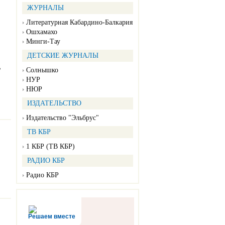
ЖУРНАЛЫ
Литературная Кабардино-Балкария
Ошхамахо
Минги-Тау
ДЕТСКИЕ ЖУРНАЛЫ
ь
Солнышко
НУР
НЮР
ИЗДАТЕЛЬСТВО
Издательство "Эльбрус"
ТВ КБР
1 КБР (ТВ КБР)
РАДИО КБР
Радио КБР
Решаем вместе