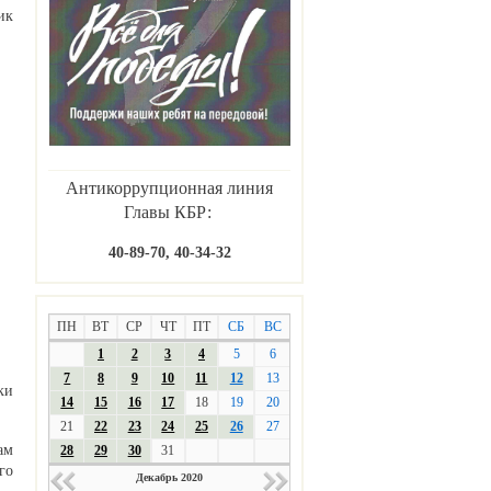
ик
Антикоррупционная линия
Главы КБР:
40-89-70, 40-34-32
ПН
ВТ
СР
ЧТ
ПТ
СБ
ВС
1
2
3
4
5
6
7
8
9
10
11
12
13
ки
14
15
16
17
18
19
20
21
22
23
24
25
26
27
ам
28
29
30
31
го
Декабрь 2020