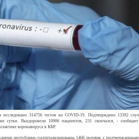
и исследовано 314756 тестов на COVID-19. Подтверждено 13392 случ
е сутки. Выздоровели 10906 пациентов, 231 скончался, - сообщает
лактике коронавируса в КБР.
дения республики госпитализированы 1466 человек с подтвержденным