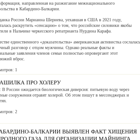
нформация, направленная на разжигание межнационального
вольства в Кабардино-Балкарии.
данка России Марианна Шериева, уехавшая в США в 2021 году,
алась раскрутить «сенсацию» о том, что российские силовики якобы
тили в Нальчике черкесского репатрианта Нурдина Карафа.
естве единственного «доказательства» американская активистка сослалас
ичный разговор с отцом мужчины. Однако реальные факты и
иальные заявления членов семьи полностью опровергают этот
люжий вброс.
мотров: 1
РАШИЛКА ПРО ХОЛЕРУ
 В России ожидается биологическая диверсия: питьевую воду через
тные сооружения отравят холерой. Об этом пишут в мессенджерах и
тях.
мотров: 2
КАБАРДИНО-БАЛКАРИИ ВЫЯВЛЕН ФАКТ ХИЩЕНИЯ
ИРОДНОГО ГАЗА ДЛЯ ОРГАНИЗАЦИИ МАЙНИНГА