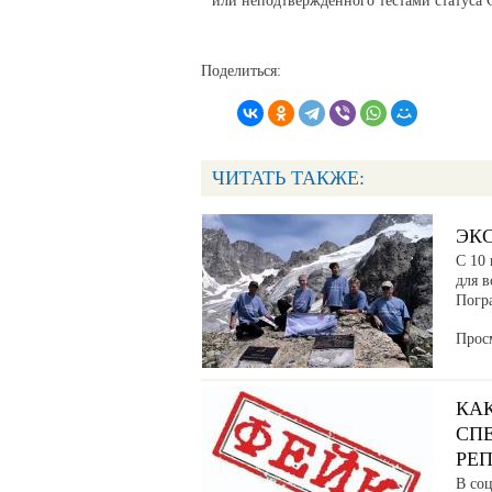
или неподтвержденного тестами статуса
Поделиться:
ЧИТАТЬ ТАКЖЕ:
ЭК
С 10 
для в
Погр
Прос
КА
СП
РЕ
В соц