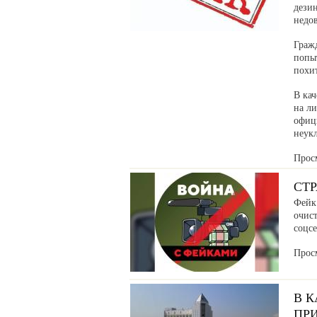
дези
недо
Граж
попыт
похи
В кач
на л
офиц
неук
Прос
СТ
Фейк:
очис
соцсе
Прос
В 
ПР