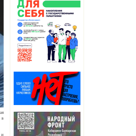
ая
 в
 и