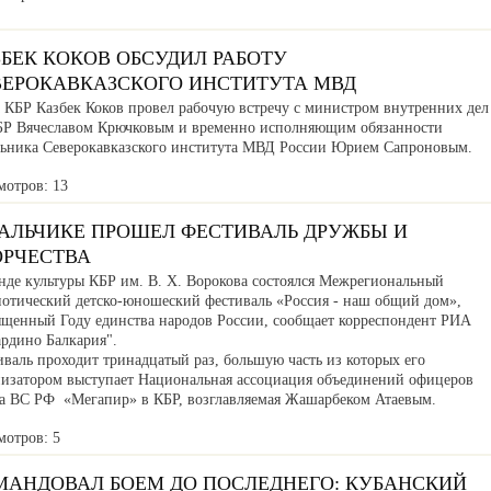
БЕК КОКОВ ОБСУДИЛ РАБОТУ
ВЕРОКАВКАЗСКОГО ИНСТИТУТА МВД
а КБР Казбек Коков провел рабочую встречу с министром внутренних дел
БР Вячеславом Крючковым и временно исполняющим обязанности
льника Северокавказского института МВД России Юрием Сапроновым.
мотров: 13
НАЛЬЧИКЕ ПРОШЕЛ ФЕСТИВАЛЬ ДРУЖБЫ И
ОРЧЕСТВА
нде культуры КБР им. В. Х. Ворокова состоялся Межрегиональный
иотический детско-юношеский фестиваль «Россия - наш общий дом»,
ященный Году единства народов России, сообщает корреспондент РИА
ардино Балкария".
валь проходит тринадцатый раз, большую часть из которых его
низатором выступает Национальная ассоциация объединений офицеров
са ВС РФ «Мегапир» в КБР, возглавляемая Жашарбеком Атаевым.
мотров: 5
МАНДОВАЛ БОЕМ ДО ПОСЛЕДНЕГО: КУБАНСКИЙ