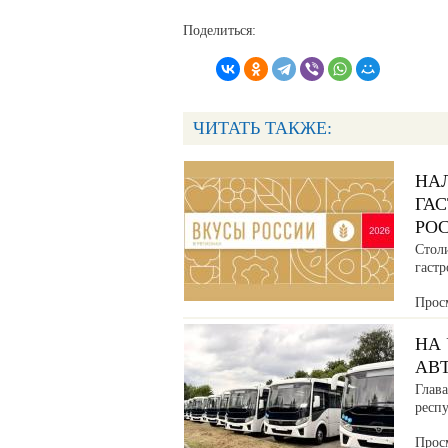
Поделиться:
ЧИТАТЬ ТАКЖЕ:
НА
ГА
РО
Стол
гаст
Прос
НА
АВ
Глава
респ
Прос