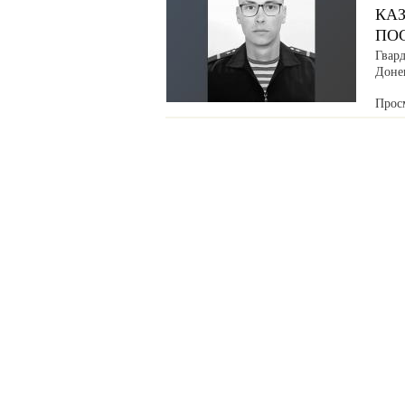
КАЗ
ПО
Гвар
Донец
Прос