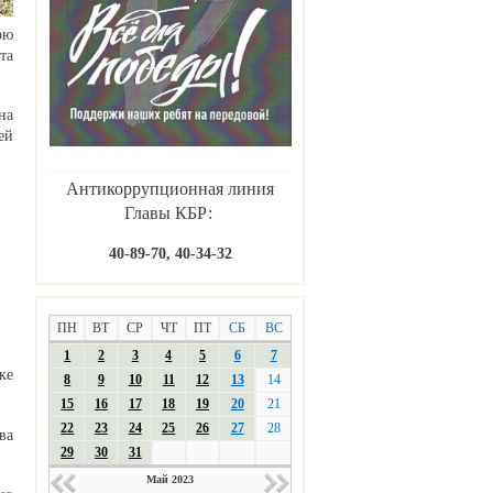
рю
та
на
ей
Антикоррупционная линия
Главы КБР:
40-89-70, 40-34-32
ПН
ВТ
СР
ЧТ
ПТ
СБ
ВС
1
2
3
4
5
6
7
ке
8
9
10
11
12
13
14
15
16
17
18
19
20
21
22
23
24
25
26
27
28
ва
29
30
31
Май 2023