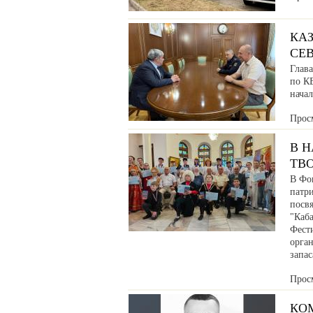
КАЗ
СЕ
Глав
по К
нача
Прос
В 
ТВ
В Фо
патр
посв
"Каб
Фести
орга
запа
Прос
КО