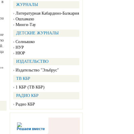
 в
ЖУРНАЛЫ
Литературная Кабардино-Балкария
за
Ошхамахо
Минги-Тау
ДЕТСКИЕ ЖУРНАЛЫ
ие
ую
Солнышко
й.
НУР
да
НЮР
ИЗДАТЕЛЬСТВО
ов
Издательство "Эльбрус"
ТВ КБР
1 КБР (ТВ КБР)
РАДИО КБР
Радио КБР
Решаем вместе