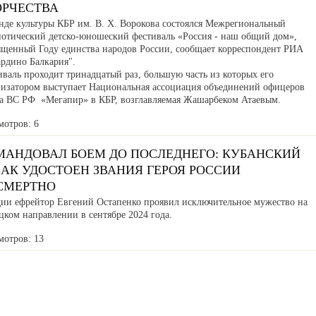
ОРЧЕСТВА
нде культуры КБР им. В. Х. Ворокова состоялся Межрегиональный
иотический детско-юношеский фестиваль «Россия - наш общий дом»,
ященный Году единства народов России, сообщает корреспондент РИА
ардино Балкария".
валь проходит тринадцатый раз, большую часть из которых его
низатором выступает Национальная ассоциация объединений офицеров
са ВС РФ «Мегапир» в КБР, возглавляемая Жашарбеком Атаевым.
мотров: 6
МАНДОВАЛ БОЕМ ДО ПОСЛЕДНЕГО: КУБАНСКИЙ
АК УДОСТОЕН ЗВАНИЯ ГЕРОЯ РОССИИ
СМЕРТНО
дии ефрейтор Евгений Остапенко проявил исключительное мужество на
ком направлении в сентябре 2024 года.
мотров: 13