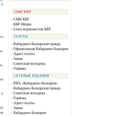
 у
СМИ КБР
СМИ КБР
КБР-Медиа
Союз журналистов КБР
ГАЗЕТЫ
го
Кабардино-Балкарская правда
Официальная Кабардино-Балкария
ы,
Адыгэ псалъэ
Заман
Советская молодежь
в,
Горянка
СЕТЕВЫЕ ИЗДАНИЯ
ом
РИА «Кабардино-Балкария»
Кабардино-Балкарская правда
Советская молодежь
 о
Горянка
Адыгэ псалъэ
зу
Заман
оя
Кабардино-Балкария