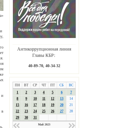
а»
 и
у,
го
Антикоррупционная линия
ет
Главы КБР:
я.
ия
40-89-70, 40-34-32
им
же
ых
ПН
ВТ
СР
ЧТ
ПТ
СБ
ВС
1
2
3
4
5
6
7
 и
8
9
10
11
12
13
14
15
16
17
18
19
20
21
 в
22
23
24
25
26
27
28
29
30
31
Май 2023
ь,