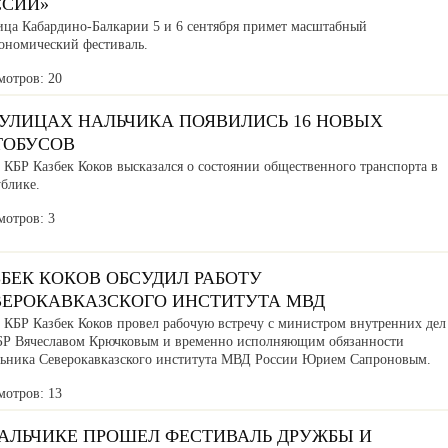
ССИИ»
ица Кабардино-Балкарии 5 и 6 сентября примет масштабный
рономический фестиваль.
мотров: 20
 УЛИЦАХ НАЛЬЧИКА ПОЯВИЛИСЬ 16 НОВЫХ
ТОБУСОВ
 КБР Казбек Коков высказался о состоянии общественного транспорта в
ублике.
мотров: 3
БЕК КОКОВ ОБСУДИЛ РАБОТУ
ВЕРОКАВКАЗСКОГО ИНСТИТУТА МВД
а КБР Казбек Коков провел рабочую встречу с министром внутренних дел
БР Вячеславом Крючковым и временно исполняющим обязанности
льника Северокавказского института МВД России Юрием Сапроновым.
мотров: 13
НАЛЬЧИКЕ ПРОШЕЛ ФЕСТИВАЛЬ ДРУЖБЫ И