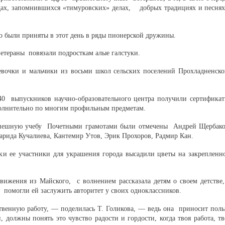
одах, запомнившихся «тимуровских» делах, добрых традициях и песнях
 были приняты в этот день в ряды пионерской дружины.
етераны повязали подросткам алые галстуки.
вочки и мальчики из восьми школ сельских поселений Прохладненско
40 выпускников научно-образовательного центра получили сертификат
полнительно по многим профильным предметам.
спешную учебу Почетными грамотами были отмечены Андрей Щербако
арида Кучалиева, Кантемир Утов, Эрик Прохоров, Радмир Кан.
ки ее участники для украшения города высадили цветы на закрепленн
движения из Майского, с волнением рассказала детям о своем детстве,
 помогли ей заслужить авторитет у своих одноклассников.
ственную работу, — поделилась Т. Голикова, — ведь она приносит поль
 должны понять это чувство радости и гордости, когда твоя работа, тв