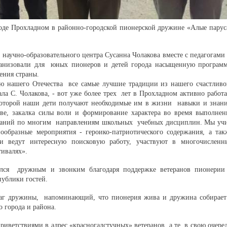
оде Прохладном в районно-городской пионерской дружине «Алые парус
научно-образовательного центра Сусанна Чолакова вместе с педагогами
анизовали для юных пионеров и детей города насыщенную программ
ения страны.
 нашего Отечества все самые лучшие традиции из нашего счастливо
ала С. Чолакова, - вот уже более трех лет в Прохладном активно работа
которой наши дети получают необходимые им в жизни навыки и знани
ве, закалка силы воли и формирование характера во время выполнен
 знаний по многим направлениям школьных учебных дисциплин. Мы уч
ообразные мероприятия - героико-патриотического содержания, а так
ти ведут интересную поисковую работу, участвуют в многочисленн
тивалях».
лся дружным и звонким благодаря поддержке ветеранов пионерии
публики гостей.
аг дружины, напоминающий, что пионерия жива и дружина собирает
о города и района.
иветствиями в адрес «красногалстучных» ветеранов, а те, в свою очеред