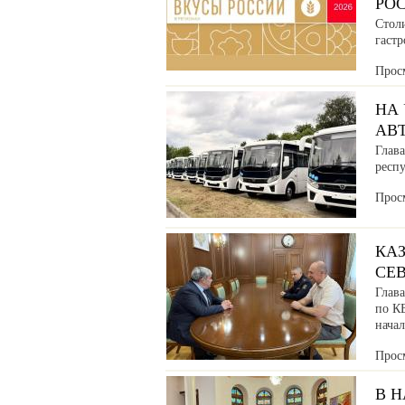
РО
Стол
гаст
Прос
НА
АВ
Глава
респ
Прос
КАЗ
СЕ
Глав
по К
нача
Прос
В 