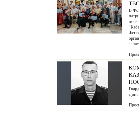
ТВ
В Фо
патр
посв
"Каб
Фести
орга
запа
Прос
КО
КАЗ
ПО
Гвар
Донец
Прос