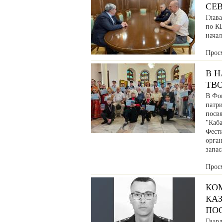
СЕ
Глав
по К
нача
Прос
В 
ТВ
В Фо
патр
посв
"Каб
Фести
орга
запа
Прос
КО
КАЗ
ПО
Гвар