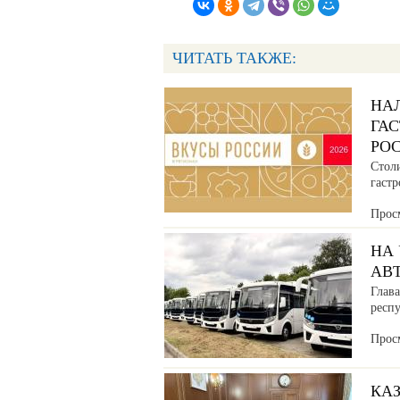
ЧИТАТЬ ТАКЖЕ:
НА
ГА
РО
Стол
гаст
Прос
НА
АВ
Глава
респ
Прос
КАЗ