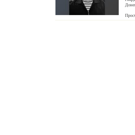
Донец
Прос