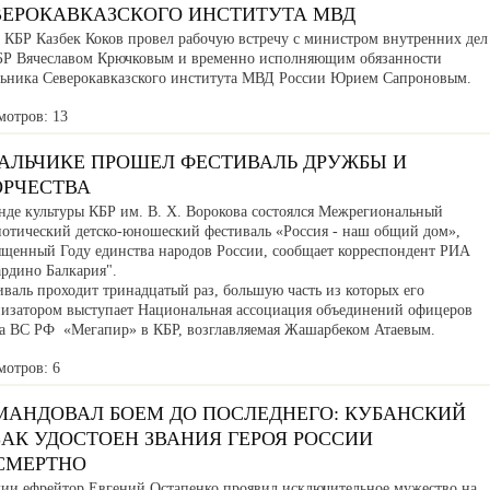
ВЕРОКАВКАЗСКОГО ИНСТИТУТА МВД
а КБР Казбек Коков провел рабочую встречу с министром внутренних дел
БР Вячеславом Крючковым и временно исполняющим обязанности
льника Северокавказского института МВД России Юрием Сапроновым.
мотров: 13
НАЛЬЧИКЕ ПРОШЕЛ ФЕСТИВАЛЬ ДРУЖБЫ И
ОРЧЕСТВА
нде культуры КБР им. В. Х. Ворокова состоялся Межрегиональный
иотический детско-юношеский фестиваль «Россия - наш общий дом»,
ященный Году единства народов России, сообщает корреспондент РИА
ардино Балкария".
валь проходит тринадцатый раз, большую часть из которых его
низатором выступает Национальная ассоциация объединений офицеров
са ВС РФ «Мегапир» в КБР, возглавляемая Жашарбеком Атаевым.
мотров: 6
МАНДОВАЛ БОЕМ ДО ПОСЛЕДНЕГО: КУБАНСКИЙ
АК УДОСТОЕН ЗВАНИЯ ГЕРОЯ РОССИИ
СМЕРТНО
дии ефрейтор Евгений Остапенко проявил исключительное мужество на