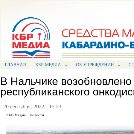
Пе
ос
Портал СМИ КБР
со
ГЛАВНАЯ
КБР-МЕДИА
ОБ УЧРЕЖДЕНИИ
С
В Нальчике возобновлено
республиканского онкоди
20 сентября, 2022 - 15:33
КБР-Медиа
Новости