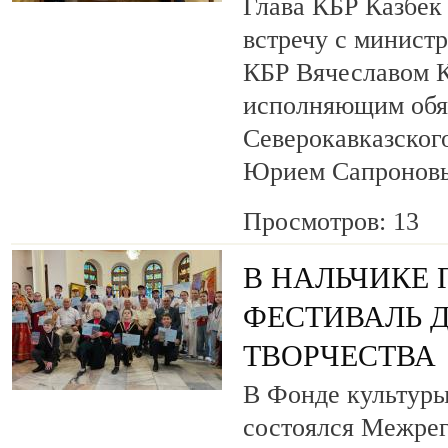
Глава КБР Казбек
встречу с минист
КБР Вячеславом 
исполняющим обя
Северокавказског
Юрием Сапронов
Просмотров: 13
В НАЛЬЧИКЕ
ФЕСТИВАЛЬ 
ТВОРЧЕСТВА
В Фонде культуры
состоялся Межре