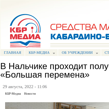
Пе
ос
Портал СМИ КБР
со
ГЛАВНАЯ
КБР-МЕДИА
ОБ УЧРЕЖДЕНИИ
С
В Нальчике проходит пол
«Большая перемена»
29 августа, 2022 - 11:06
КБР-Медиа
Новости