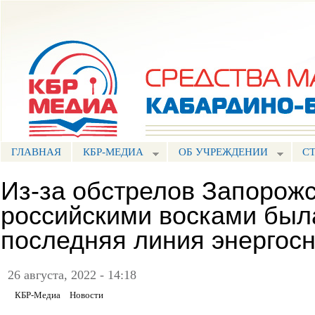
Пе
ос
Портал СМИ КБР
со
ГЛАВНАЯ
КБР-МЕДИА
ОБ УЧРЕЖДЕНИИ
С
Из-за обстрелов Запорож
российскими восками был
последняя линия энергос
26 августа, 2022 - 14:18
КБР-Медиа
Новости