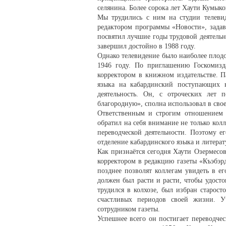
селянина. Более сорока лет Хаути Кумык
Мы трудились с ним на студии телевид
редактором программы «Новости», задав
посвятил лучшие годы трудовой деятель
завершил достойно в 1988 году.
Однако телевидение было наиболее плод
1946 году. По приглашению Госкомизд
корректором в книжном издательстве. П
языка на кабардинский поступающих в 
деятельность. Он, с отроческих лет 
благородную», сполна использовал в сво
Ответственным и строгим отношением п
обратил на себя внимание не только колл
переводческой деятельности. Поэтому е
отделение кабардинского языка и литерат
Как признаётся сегодня Хаути Озермесо
корректором в редакцию газеты «Къэбэр
позднее позволят коллегам увидеть в ег
должен был расти и расти, чтобы удосто
трудился в колхозе, был избран старос
счастливых периодов своей жизни. У
сотрудником газеты.
Успешнее всего он постигает переводче