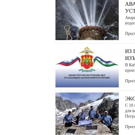
АВ
УС
Авар
водоп
Прос
ИЗ
ИЗ
В Ка
прои
Прос
ЭК
С 10 
для в
Погр
Прос