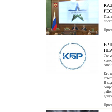
КА
РЕ
Глав
прог
Прос
В 
НЕ
Совм
куро
сообщ
Его ц
аттес
В хо
сопр
райо
доку
Прос