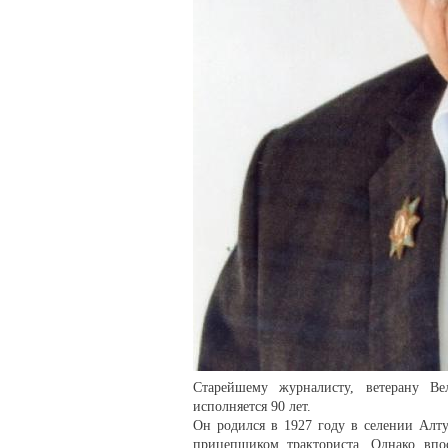
Старейшему журналисту, ветерану В
исполняется 90 лет.
Он родился в 1927 году в селении Алту
прицепщиком тракториста. Однако впос