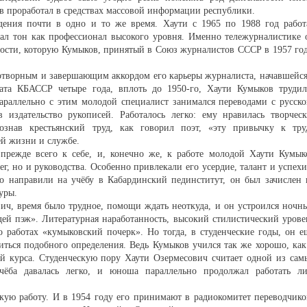
ов проработал в средствах массовой информации республики.
ения почти в одно и то же время. Хаути с 1965 по 1988 год работ
ал тон как профессионал высокого уровня. Именно тележурналистике 
ности, которую Кумыков, принятый в Союз журналистов СССР в 1957 год
отворным и завершающим аккордом его карьеры журналиста, начавшейся
ата КБАССР четыре года, вплоть до 1950-го, Хаути Кумыков трудил
араллельно с этим молодой специалист занимался переводами с русско
издательство рукописей. Работалось легко: ему нравилась творческ
познав крестьянский труд, как говорил поэт, «эту привычку к тру
ей жизни и службе.
режде всего к себе, и, конечно же, к работе молодой Хаути Кумык
ег, но и руководства. Особенно привлекали его усердие, талант и успехи
го направили на учёбу в Кабардинский пединститут, он был зачислен 
уры.
вич, время было трудное, помощи ждать неоткуда, и он устроился ночн
дей пэж». Литературная наработанность, высокий стилистический урове
о работах «кумыковский почерк». Но тогда, в студенческие годы, он е
иться подобного определения. Ведь Кумыков учился так же хорошо, как
той курса. Студенческую пору Хаути Озермесович считает одной из сам
чёба давалась легко, и юноша параллельно продолжал работать ли
скую работу. И в 1954 году его принимают в радиокомитет переводчико