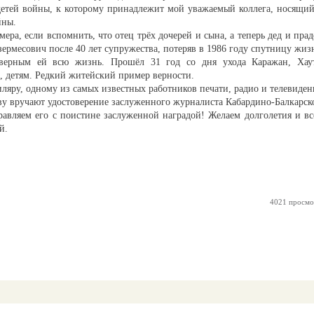
 детей войны, к которому принадлежит мой уважаемый коллега, носящий
йны.
ера, если вспомнить, что отец трёх дочерей и сына, а теперь дед и прад
зермесович после 40 лет супружества, потеряв в 1986 году спутницу жиз
 верным ей всю жизнь. Прошёл 31 год со дня ухода Каражан, Хау
е, детям. Редкий житейский пример верности.
иляру, одному из самых известных работников печати, радио и телевиден
у вручают удостоверение заслуженного журналиста Кабардино-Балкарск
равляем его с поистине заслуженной наградой! Желаем долголетия и вс
й.
4021 просмо