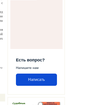
 с
ед
ни
ти
ия
ой
ех
Есть вопрос?
Напишите нам
тр
Написать