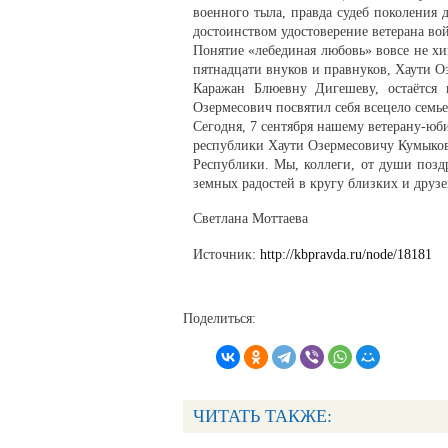
военного тыла, правда судеб поколения
достоинством удостоверение ветерана во
Понятие «лебединая любовь» вовсе не хим
пятнадцати внуков и правнуков, Хаути О
Каражан Блюевну Дигешеву, остаётся
Озермесович посвятил себя всецело семь
Сегодня, 7 сентября нашему ветерану-юб
республики Хаути Озермесовичу Кумыков
Республики. Мы, коллеги, от души позд
земных радостей в кругу близких и друзе
Светлана Моттаева
Источник:
http://kbpravda.ru/node/18181
Поделиться:
ЧИТАТЬ ТАКЖЕ: