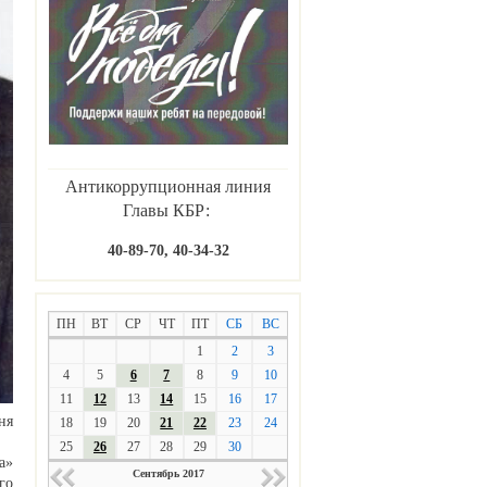
Антикоррупционная линия
Главы КБР:
40-89-70, 40-34-32
ПН
ВТ
СР
ЧТ
ПТ
СБ
ВС
1
2
3
4
5
6
7
8
9
10
11
12
13
14
15
16
17
ня
18
19
20
21
22
23
24
25
26
27
28
29
30
а»
Сентябрь 2017
го