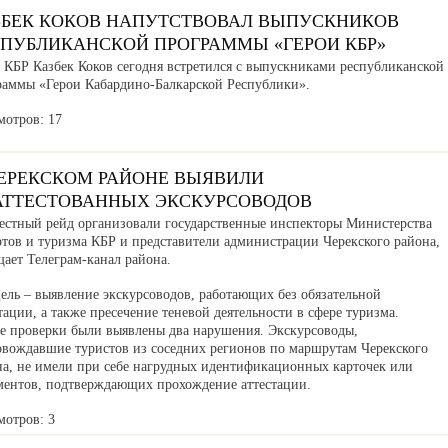
ЗБЕК КОКОВ НАПУТСТВОВАЛ ВЫПУСКНИКОВ
СПУБЛИКАНСКОЙ ПРОГРАММЫ «ГЕРОИ КБР»
а КБР Казбек Коков сегодня встретился с выпускниками республиканской
раммы «Герои Кабардино-Балкарской Республики».
мотров: 17
ЧЕРЕКСКОМ РАЙОНЕ ВЫЯВИЛИ
АТТЕСТОВАННЫХ ЭКСКУРСОВОДОВ
естный рейд организовали государственные инспекторы Министерства
ртов и туризма КБР и представители администрации Черекского района,
ает Телеграм-канал района.
ель – выявление экскурсоводов, работающих без обязательной
тации, а также пресечение теневой деятельности в сфере туризма.
де проверки были выявлены два нарушения. Экскурсоводы,
овождавшие туристов из соседних регионов по маршрутам Черекского
на, не имели при себе нагрудных идентификационных карточек или
ментов, подтверждающих прохождение аттестации.
мотров: 3