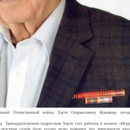
еликой Отечественной войны Хаути Озермесовичу Кумыкову сегод
д. Тринадцатилетним подростком Хаути стал работать в колхозе «Искр
ледствии судьбе было угодно резко поменять род деятельности юно