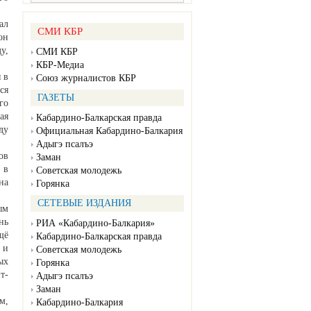
ал
СМИ КБР
он
у,
СМИ КБР
КБР-Медиа
 в
Союз журналистов КБР
ся
ГАЗЕТЫ
го
ая
Кабардино-Балкарская правда
ду
Официальная Кабардино-Балкария
Адыгэ псалъэ
ов
Заман
 в
Советская молодежь
на
Горянка
СЕТЕВЫЕ ИЗДАНИЯ
ым
нь
РИА «Кабардино-Балкария»
щё
Кабардино-Балкарская правда
 и
Советская молодежь
ых
Горянка
т-
Адыгэ псалъэ
Заман
м,
Кабардино-Балкария