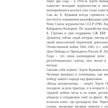
через два года – в 1956-м Хаути Кумы
помогает молодым журналистам в овлад
неоперившиеся коллеги уже стали извес
Сам же Х. Кумыков всегда стремился з
института повышения квалификации рабо
Член Союза журналистов СССР (РФ) Хау
Кабардино-Балкарии. По ходатайству вид
Б. Гаунова и при поддержке СЖ КБР е
Думается, сейчас седой ветеран, мастер 
своей многолетней творческой деятельно
Отечественной войне 1941-1945 гг.», ю
Дню Победы от Президента России В. Пути
Годы – это лишь календарные вехи: 
республиканских газетах, они звучат в 
молодо.
Сколько себя помнит, Хаути Кумыков всег
Читаешь материал и понимаешь, как мн
победу нашего народа над фашизмом.
«Когда механизатора, – пишет Хаути О
посадили за руль трактора, и в возрасте 
суровой войны легла и на наши детски
убирали и отправляли хлеб на фронт. К
вспахать клин, где проходили бои. Чере
голова, несколько месяцев лечился у се