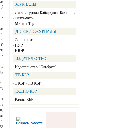
он
ЖУРНАЛЫ
щё
Литературная Кабардино-Балкария
ах
Ошхамахо
Минги-Тау
ки
ДЕТСКИЕ ЖУРНАЛЫ
та
».
Солнышко
ей
НУР
ой
НЮР
 к
ИЗДАТЕЛЬСТВО
 в
Издательство "Эльбрус"
му
ТВ КБР
е.
1 КБР (ТВ КБР)
лу
РАДИО КБР
ня
Радио КБР
ть
и,
ли
та
Решаем вместе
да