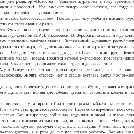
ков уже редактор «Новостей». Опытный журналист к тому времени, 
ении профессией. Как замечает теперь седой ветеран, его тогда е
тными в республике журналистами.
аниматься самообразованием. Немало дала ему учёба на высших курс
тников телевидения и радио.
ти Кумыков внёс весомую лепту в развитие и становление журналисти
ных журналистов КБР Л. Казанчевой, В. Ворокова, писателя и журналис
му присвоено почётное звание «Заслуженный журналист республики
журналистского пера, обладатель «кумыковского почерка» это заслужил вс
стью. Сегодня в числе его наград медали «За доблестный труд в Велик
билейные медали Победы. Гордится ветеран ежегодными поздравлениями
на. Значит, ценят, понимают, уважают, а это дорогого стоит.
Хаути Озермесович сегодня молод душой, его материалы печатают
радиоэфире. Значит, старости нет и сердце ветерана бьётся по-прежне
да трудился. В очерке «Детство» он пишет о своём подростковом возраст
ого сделали дети войны для победы, детскими ручонками ковали в ты
зермесович, – у которого я был прицепщиком, забрали на фронт, ме
14 лет я уже стал трудиться трактористом. Наравне со взрослыми вся тяжес
е плечи. Все четыре года войны мы трудились и зимой и летом, сеял
огда немцев выгнали из нашего села, вновь вышли в поле. Мне довери
з несколько кругов прозвучал оглушительный взрыв. У меня была проби
льского доктора, а в руке до сих пор остался осколок». Вот она прав