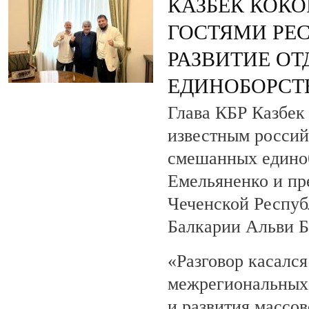
КАЗБЕК КОКО
ГОСТЯМИ РЕ
РАЗВИТИЕ О
ЕДИНОБОРСТ
Глава КБР Казбек 
известным росси
смешанных едино
Емельяненко и пр
Чеченской Респуб
Балкарии Альви 
«Разговор касалс
межрегиональных 
и развития массов