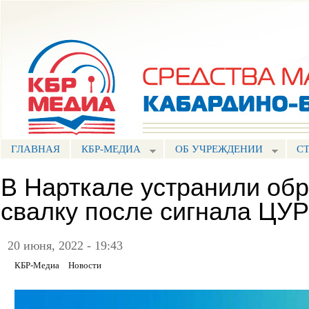
Пе
ос
Портал СМИ КБР
со
ГЛАВНАЯ
КБР-МЕДИА
ОБ УЧРЕЖДЕНИИ
С
В Нарткале устранили об
свалку после сигнала ЦУР
20 июня, 2022 - 19:43
КБР-Медиа
Новости