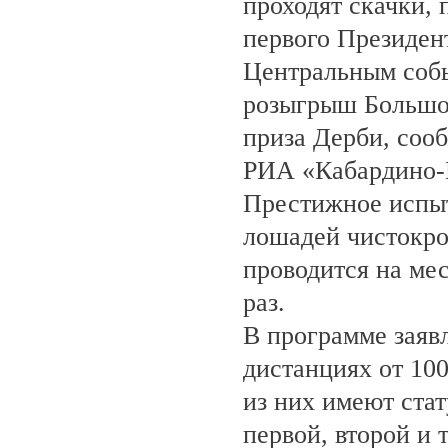
проходят скачки,
первого Президен
Центральным собы
розыгрыш Большо
приза Дерби, соо
РИА «Кабардино-
Престижное испыт
лошадей чистокро
проводится на ме
раз.
В программе заяв
дистанциях от 100
из них имеют ста
первой, второй и 