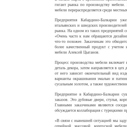
гигант рынка по производству мебели.
мебели перераспределяется среди местны
Предприятия Кабардино-Балкарии уж
итальянских и шведских производителей
рынка. На одном из таких предприятий с
«Очень часто к нам обращаются дизайне
что-то похожее. Заказчикам это обходит
более качественный продукт с учетом 
мебели Алексей Цыганов.
Процесс производства мебели включает в
деталь декора, затем направляется в це
от него зависит окончательный вид изд
варианты окрашивания эмалью и патини
сусальным золотом, а также художествен
Предприятие в Кабардино-Балкарии су
заказов. Это дубовые двери, стулья, кор
Главными заказчиками являются сосед
обсуждается коллаборация с турецкими п
«В связи с нынешней ситуацией мы задум
серийной, массовой, корпусной мебели