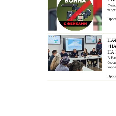
Фейк:
телег
Прос
НА
«Н
НА
В На
безо
корр
Прос