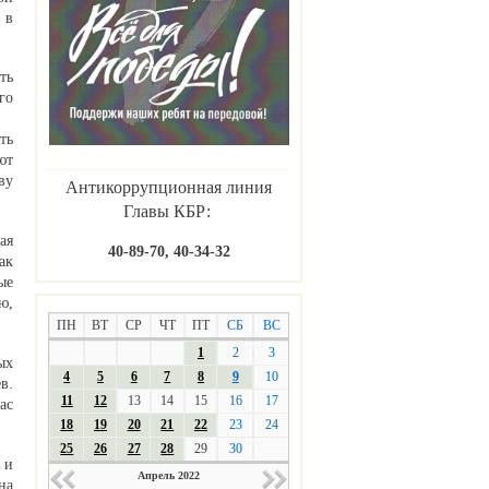
 в
ть
го
ть
ют
ву
Антикоррупционная линия
Главы КБР:
ая
40-89-70, 40-34-32
ак
ые
ю,
ПН
ВТ
СР
ЧТ
ПТ
СБ
ВС
1
2
3
ых
4
5
6
7
8
9
10
в.
11
12
13
14
15
16
17
ас
18
19
20
21
22
23
24
25
26
27
28
29
30
 и
Апрель 2022
на