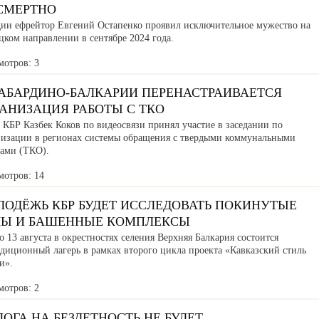
СМЕРТНО
дии ефрейтор Евгений Остапенко проявил исключительное мужество на
ком направлении в сентябре 2024 года.
мотров: 3
КАБАРДИНО-БАЛКАРИИ ПЕРЕНАСТРАИВАЕТСЯ
АНИЗАЦИЯ РАБОТЫ С ТКО
 КБР Казбек Коков по видеосвязи принял участие в заседании по
низации в регионах системы обращения с твердыми коммунальными
дами (ТКО).
мотров: 14
ЛОДЁЖЬ КБР БУДЕТ ИССЛЕДОВАТЬ ПОКИНУТЫЕ
ЛЫ И БАШЕННЫЕ КОМПЛЕКСЫ
о 13 августа в окрестностях селения Верхняя Балкария состоится
едиционный лагерь в рамках второго цикла проекта «Кавказский стиль
и».
мотров: 2
ОГА НА БЕЗДЕТНОСТЬ НЕ БУДЕТ