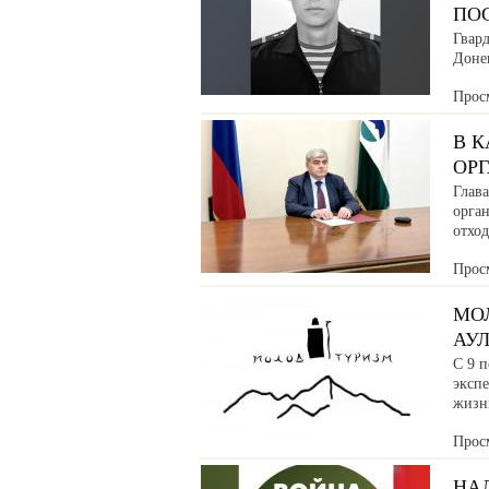
ПО
Гвар
Донец
Прос
В 
ОРГ
Глава
орга
отхо
Прос
МО
АУ
С 9 п
эксп
жизн
Прос
НАЛ