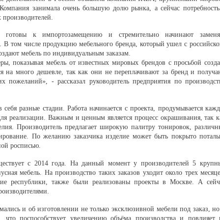
 Компания занимала очень большую долю рынка, а сейчас потребность
х производителей.
е готовы к импортозамещению и стремительно начинают заменя
. В том числе продукцию мебельного бренда, который ушел с российско
оздают мебель по индивидуальным заказам.
ры, показывая мебель от известных мировых брендов с просьбой созда
ся на много дешевле, так как они не переплачивают за бренд и получа
их пожеланий», - рассказал руководитель предприятия по производст
 себя разные стадии. Работа начинается с проекта, продумывается кажд
х для реализации. Важным и ценным является процесс окрашивания, так к
елия. Производитель предлагает широкую палитру тонировок, различн
рование. По желанию заказчика изделие может быть покрыто поталь
ной росписью.
ществует с 2014 года. На данный момент у производителей 5 крупн
пусная мебель. На производство таких заказов уходит около трех месяце
ние республики, также были реализованы проекты в Москве. А сейч
роизводителями.
ались и об изготовлении не только эксклюзивной мебели под заказ, но
, что поспособствует увеличению объёма производства и повлияет 