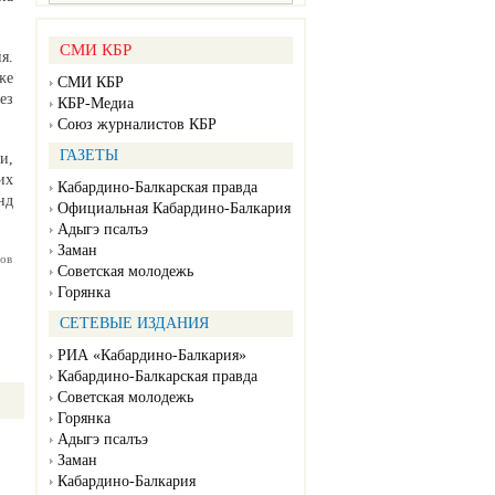
СМИ КБР
я.
же
СМИ КБР
ез
КБР-Медиа
Союз журналистов КБР
ГАЗЕТЫ
и,
их
Кабардино-Балкарская правда
нд
Официальная Кабардино-Балкария
Адыгэ псалъэ
Заман
ов
Советская молодежь
Горянка
СЕТЕВЫЕ ИЗДАНИЯ
РИА «Кабардино-Балкария»
Кабардино-Балкарская правда
Советская молодежь
Горянка
Адыгэ псалъэ
Заман
Кабардино-Балкария