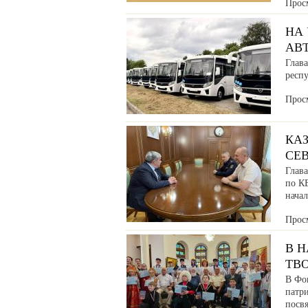
Прос
НА
АВ
Глава
респ
Прос
КАЗ
СЕ
Глав
по К
нача
Прос
В 
ТВ
В Фо
патр
посв