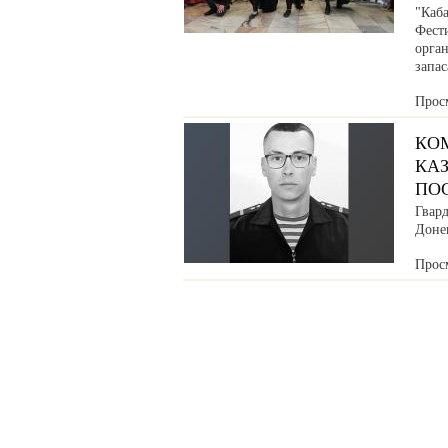
"Каб
Фести
орга
запа
Прос
КО
КАЗ
ПО
Гвар
Донец
Прос