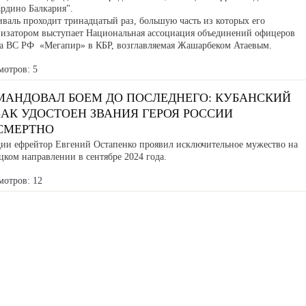
ардино Балкария".
валь проходит тринадцатый раз, большую часть из которых его
низатором выступает Национальная ассоциация объединений офицеров
са ВС РФ «Мегапир» в КБР, возглавляемая Жашарбеком Атаевым.
мотров: 5
МАНДОВАЛ БОЕМ ДО ПОСЛЕДНЕГО: КУБАНСКИЙ
АК УДОСТОЕН ЗВАНИЯ ГЕРОЯ РОССИИ
СМЕРТНО
дии ефрейтор Евгений Остапенко проявил исключительное мужество на
ком направлении в сентябре 2024 года.
мотров: 12