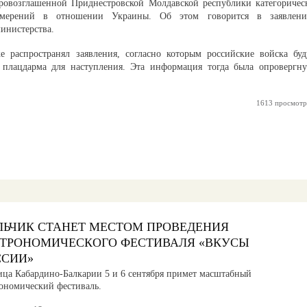
ровозглашенной Приднестровской Молдавской республики категоричес
амерений в отношении Украины. Об этом говорится в заявлени
инистерства.
распространял заявления, согласно которым российские войска буд
е плацдарма для наступления. Эта информация тогда была опровергну
1613 просмотр
ЛЬЧИК СТАНЕТ МЕСТОМ ПРОВЕДЕНИЯ
СТРОНОМИЧЕСКОГО ФЕСТИВАЛЯ «ВКУСЫ
ССИИ»
ица Кабардино-Балкарии 5 и 6 сентября примет масштабный
рономический фестиваль.