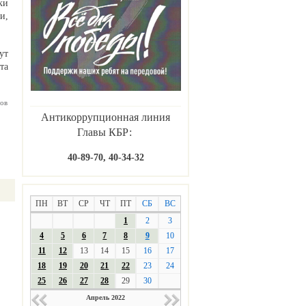
ки
и,
ут
та
ов
Антикоррупционная линия
Главы КБР:
40-89-70, 40-34-32
ПН
ВТ
СР
ЧТ
ПТ
СБ
ВС
1
2
3
4
5
6
7
8
9
10
11
12
13
14
15
16
17
18
19
20
21
22
23
24
25
26
27
28
29
30
Апрель 2022