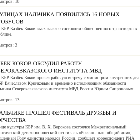
мотров: 18
 УЛИЦАХ НАЛЬЧИКА ПОЯВИЛИСЬ 16 НОВЫХ
ТОБУСОВ
 КБР Казбек Коков высказался о состоянии общественного транспорта в
ублике.
мотров: 3
БЕК КОКОВ ОБСУДИЛ РАБОТУ
ВЕРОКАВКАЗСКОГО ИНСТИТУТА МВД
а КБР Казбек Коков провел рабочую встречу с министром внутренних дел
БР Вячеславом Крючковым и временно исполняющим обязанности
льника Северокавказского института МВД России Юрием Сапроновым.
мотров: 13
НАЛЬЧИКЕ ПРОШЕЛ ФЕСТИВАЛЬ ДРУЖБЫ И
ОРЧЕСТВА
нде культуры КБР им. В. Х. Ворокова состоялся Межрегиональный
иотический детско-юношеский фестиваль «Россия - наш общий дом»,
ященный Году единства народов России, сообщает корреспондент РИА