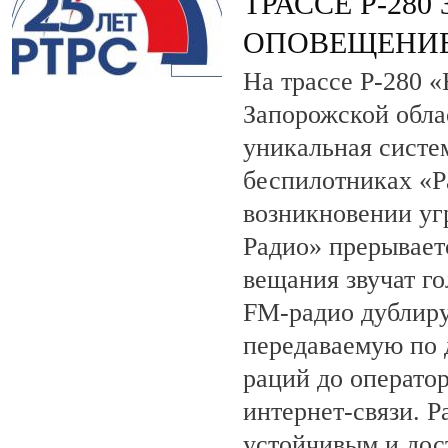
ТРАССЕ Р-28
ОПОВЕЩЕНИЕ
На трассе Р-280 
Запорожской обла
уникальная систе
беспилотниках «
возникновении уг
Радио» прерывает
вещания звучат г
FM-радио дублир
передаваемую по 
раций до операто
интернет-связи. Р
устойчивым и дос