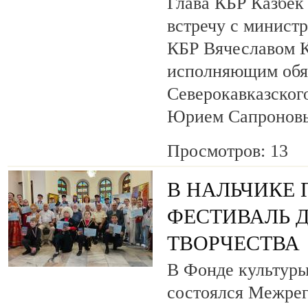
Глава КБР Казбек
встречу с минист
КБР Вячеславом 
исполняющим обя
Северокавказског
Юрием Сапронов
Просмотров: 13
В НАЛЬЧИКЕ
ФЕСТИВАЛЬ 
ТВОРЧЕСТВА
В Фонде культуры
состоялся Межре