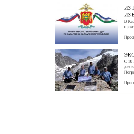
ИЗ
ИЗ
В Ка
прои
Прос
ЭК
С 10 
для в
Погр
Прос