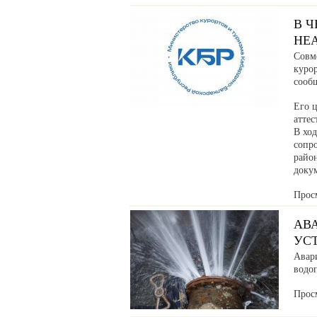
В 
НЕ
Совм
куро
сообщ
Его ц
аттес
В хо
сопр
райо
доку
Прос
АВ
УС
Авар
водоп
Прос