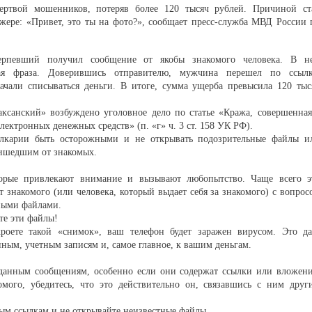
ертвой мошенников, потеряв более 120 тысяч рублей. Причиной ст
джере: «Привет, это ты на фото?», сообщает пресс-служба МВД России 
терпевший получил сообщение от якобы знакомого человека. В н
ая фраза. Доверившись отправителю, мужчина перешел по ссылк
ачали списываться деньги. В итоге, сумма ущерба превысила 120 тыс
анский» возбуждено уголовное дело по статье «Кража, совершенная
лектронных денежных средств» (п. «г» ч. 3 ст. 158 УК РФ).
алкарии быть осторожными и не открывать подозрительные файлы и
ришедшим от знакомых.
орые привлекают внимание и вызывают любопытство. Чаще всего э
т знакомого (или человека, который выдает себя за знакомого) с вопрос
нными файлами.
те эти файлы!
роете такой «снимок», ваш телефон будет заражен вирусом. Это да
ым, учетным записям и, самое главное, к вашим деньгам.
данным сообщениям, особенно если они содержат ссылки или вложени
ого, убедитесь, что это действительно он, связавшись с ним друг
ным ссылкам и не открывайте неизвестные файлы.