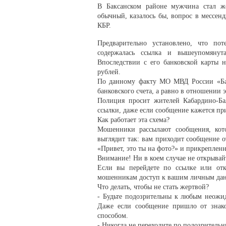
В Баксанском районе мужчина стал ж
обычный, казалось бы, вопрос в мессен
КБР.
Предварительно установлено, что по
содержалась ссылка и вышеупомянут
Впоследствии с его банковской карты н
рублей.
По данному факту МО МВД России «Бакс
банковского счета, а равно в отношении э
Полиция просит жителей Кабардино-Б
ссылки, даже если сообщение кажется п
Как работает эта схема?
Мошенники рассылают сообщения, кот
выглядит так: вам приходит сообщение о
«Привет, это ты на фото?» и прикрепле
Внимание! Ни в коем случае не открывай
Если вы перейдете по ссылке или отк
мошенникам доступ к вашим личным данн
Что делать, чтобы не стать жертвой?
- Будьте подозрительны к любым неожи
Даже если сообщение пришло от знаком
способом.
- Никогда не переходите по подозритель