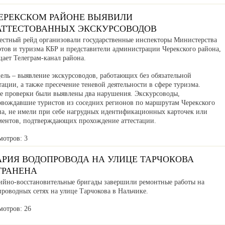
ЧЕРЕКСКОМ РАЙОНЕ ВЫЯВИЛИ
АТТЕСТОВАННЫХ ЭКСКУРСОВОДОВ
естный рейд организовали государственные инспекторы Министерства
ртов и туризма КБР и представители администрации Черекского района,
ает Телеграм-канал района.
ель – выявление экскурсоводов, работающих без обязательной
тации, а также пресечение теневой деятельности в сфере туризма.
де проверки были выявлены два нарушения. Экскурсоводы,
овождавшие туристов из соседних регионов по маршрутам Черекского
на, не имели при себе нагрудных идентификационных карточек или
ментов, подтверждающих прохождение аттестации.
мотров: 3
АРИЯ ВОДОПРОВОДА НА УЛИЦЕ ТАРЧОКОВА
ТРАНЕНА
ийно-восстановительные бригады завершили ремонтные работы на
роводных сетях на улице Тарчокова в Нальчике.
мотров: 26