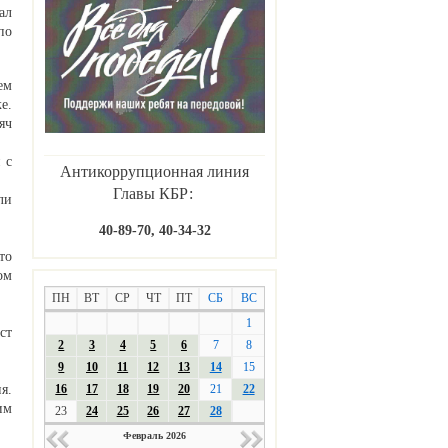
ал
по
ем
е.
яч
 с
Антикоррупционная линия
Главы КБР:
ли
40-89-70, 40-34-32
то
ом
ПН
ВТ
СР
ЧТ
ПТ
СБ
ВС
1
ст
2
3
4
5
6
7
8
9
10
11
12
13
14
15
16
17
18
19
20
21
22
я.
им
23
24
25
26
27
28
Февраль 2026