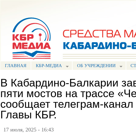
Пе
ос
Портал СМИ КБР
со
ГЛАВНАЯ
КБР-МЕДИА
ОБ УЧРЕЖДЕНИИ
С
В Кабардино-Балкарии за
пяти мостов на трассе «Че
сообщает телеграм-канал
Главы КБР.
17 июля, 2025 - 16:43