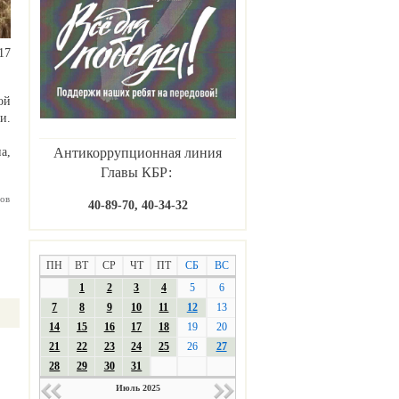
17
ой
и.
Антикоррупционная линия
а,
Главы КБР:
ов
40-89-70, 40-34-32
ПН
ВТ
СР
ЧТ
ПТ
СБ
ВС
1
2
3
4
5
6
7
8
9
10
11
12
13
14
15
16
17
18
19
20
21
22
23
24
25
26
27
28
29
30
31
Июль 2025