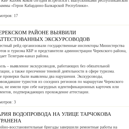
а КБР Казбек Коков сегодня встретился с выпускниками республиканской
раммы «Герои Кабардино-Балкарской Республики».
мотров: 17
ЧЕРЕКСКОМ РАЙОНЕ ВЫЯВИЛИ
АТТЕСТОВАННЫХ ЭКСКУРСОВОДОВ
естный рейд организовали государственные инспекторы Министерства
ртов и туризма КБР и представители администрации Черекского района,
ает Телеграм-канал района.
ель – выявление экскурсоводов, работающих без обязательной
тации, а также пресечение теневой деятельности в сфере туризма.
де проверки были выявлены два нарушения. Экскурсоводы,
овождавшие туристов из соседних регионов по маршрутам Черекского
на, не имели при себе нагрудных идентификационных карточек или
ментов, подтверждающих прохождение аттестации.
мотров: 3
АРИЯ ВОДОПРОВОДА НА УЛИЦЕ ТАРЧОКОВА
ТРАНЕНА
ийно-восстановительные бригады завершили ремонтные работы на