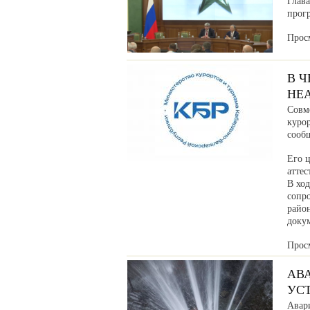
Глав
прог
Прос
В 
НЕ
Совм
куро
сообщ
Его ц
аттес
В хо
сопр
райо
доку
Прос
АВ
УС
Авар