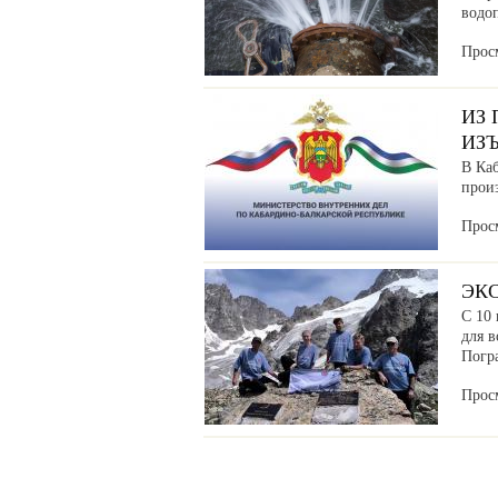
водоп
Прос
ИЗ
ИЗ
В Ка
прои
Прос
ЭК
С 10 
для в
Погр
Прос