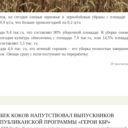
ов, на сегодня озимые зерновые и зернобобовые убраны с площади 
9,4 ц/га, что больше прошлогодней на 0,2 ц/га.
и 9,4 тыс.га, что составляет 90% уборочной площади. К уборке озим
егодня культура обмолочена с площади 7,6 тыс.га, или 14,5% площад
оставляет 3,5 тыс. га.
ди 4,6 тыс. га, это зеленый горошек – его уборка полностью завершен
ов. Овощи сразу с поля поступают на переработку.
20 просмотр
ЗБЕК КОКОВ НАПУТСТВОВАЛ ВЫПУСКНИКОВ
СПУБЛИКАНСКОЙ ПРОГРАММЫ «ГЕРОИ КБР»