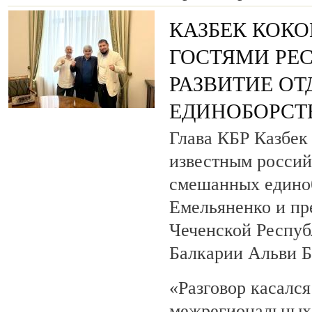
КАЗБЕК КОКО
ГОСТЯМИ РЕ
РАЗВИТИЕ О
ЕДИНОБОРСТ
Глава КБР Казбек 
известным росси
смешанных едино
Емельяненко и пр
Чеченской Респуб
Балкарии Альви 
«Разговор касалс
межрегиональных 