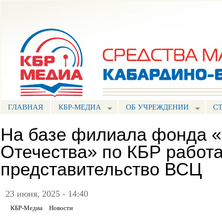
Пе
ос
Портал СМИ КБР
со
ГЛАВНАЯ
КБР-МЕДИА
ОБ УЧРЕЖДЕНИИ
С
На базе филиала фонда 
Отечества» по КБР работ
представительство ВСЦ
23 июня, 2025 - 14:40
КБР-Медиа
Новости