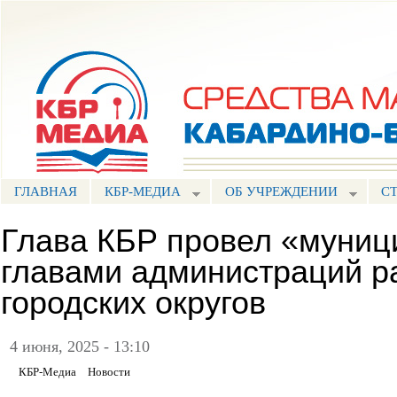
Пе
ос
Портал СМИ КБР
со
ГЛАВНАЯ
КБР-МЕДИА
ОБ УЧРЕЖДЕНИИ
С
Глава КБР провел «муниц
главами администраций р
городских округов
4 июня, 2025 - 13:10
КБР-Медиа
Новости