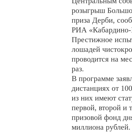
Центральным собы
розыгрыш Большо
приза Дерби, соо
РИА «Кабардино-
Престижное испыт
лошадей чистокро
проводится на ме
раз.
В программе заяв
дистанциях от 100
из них имеют ста
первой, второй и 
призовой фонд дня
миллиона рублей.