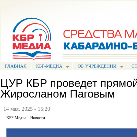
Пе
ос
Портал СМИ КБР
со
ГЛАВНАЯ
КБР-МЕДИА
ОБ УЧРЕЖДЕНИИ
С
ЦУР КБР проведет прямой
Жиросланом Паговым
14 мая, 2025 - 15:20
КБР-Медиа
Новости