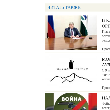
ЧИТАТЬ ТАКЖЕ:
В 
ОРГ
Глава
орга
отхо
Прос
МО
АУ
С 9 п
эксп
жизн
Прос
НАЛ
Фейк:
телег