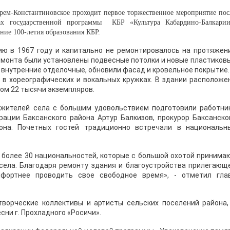
Крем-Константиновское проходит первое торжественное мероприятие пос
ах государственной программы КБР «Культура Кабардино-Балкарии
ние 100-летия образования КБР.
ию в 1967 году и капитально не ремонтировалось на протяжен
ремонта были установлены подвесные потолки и новые пластиков
 внутренние отделочные, обновили фасад и кровельное покрытие.
 в хореографических и вокальных кружках. В здании расположе
ом 22 тысячи экземпляров.
 жителей села с большим удовольствием подготовили работни
рации Баксанского района Артур Балкизов, прокурор Баксанско
она. Почетных гостей традиционно встречали в национальн
 более 30 национальностей, которые с большой охотой принима
села. Благодаря ремонту здания и благоустройства прилегающ
фортнее проводить свое свободное время», - отметил гла
ворческие коллективы и артисты сельских поселений района,
сни г. Прохладного «Росичи».