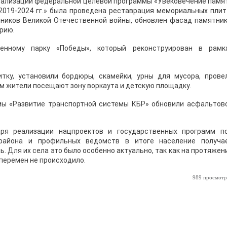
реализации федеральной целевой программы «Увековечение памя
2019-2024 гг.» была проведена реставрация мемориальных плит
ников Великой Отечественной войны, обновлен фасад памятник
рию.
енному парку «Победы», который реконструирован в рамк
.
тку, установили бордюры, скамейки, урны для мусора, прове
м жители посещают зону воркаута и детскую площадку.
мы «Развитие транспортной системы КБР» обновили асфальтов
аря реализации нацпроектов и государственных программ п
района и профильных ведомств в итоге население получа
. Для их села это было особенно актуально, так как на протяжен
перемен не происходило.
989 просмотр