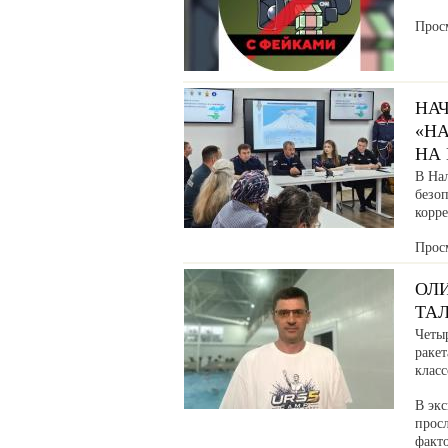
Прос
НА
«Н
НА
В На
безо
корр
Прос
ОЛ
ТАЛ
Четы
раке
клас
В эк
прос
факто