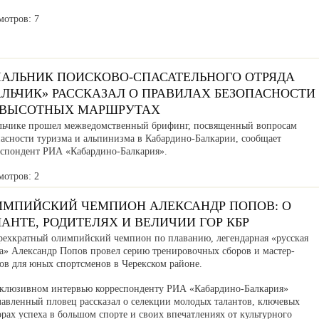
мотров: 7
ЧАЛЬНИК ПОИСКОВО-СПАСАТЕЛЬНОГО ОТРЯДА
АЛЬЧИК» РАССКАЗАЛ О ПРАВИЛАХ БЕЗОПАСНОСТИ
 ВЫСОТНЫХ МАРШРУТАХ
льчике прошел межведомственный брифинг, посвященный вопросам
пасности туризма и альпинизма в Кабардино-Балкарии, сообщает
еспондент РИА «Кабардино-Балкария».
мотров: 2
ИМПИЙСКИЙ ЧЕМПИОН АЛЕКСАНДР ПОПОВ: О
АНТЕ, РОДИТЕЛЯХ И ВЕЛИЧИИ ГОР КБР
рехкратный олимпийский чемпион по плаванию, легендарная «русская
та» Александр Попов провел серию тренировочных сборов и мастер-
сов для юных спортсменов в Черекском районе.
склюзивном интервью корреспонденту РИА «Кабардино-Балкария»
лавленный пловец рассказал о селекции молодых талантов, ключевых
рах успеха в большом спорте и своих впечатлениях от культурного