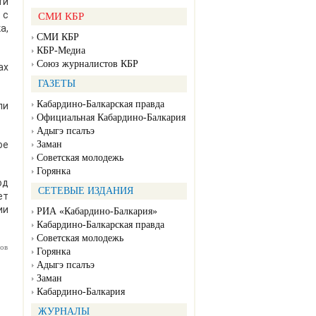
ти
 с
СМИ КБР
а,
СМИ КБР
КБР-Медиа
Союз журналистов КБР
ах
ГАЗЕТЫ
Кабардино-Балкарская правда
ли
Официальная Кабардино-Балкария
Адыгэ псалъэ
ое
Заман
Советская молодежь
Горянка
од
СЕТЕВЫЕ ИЗДАНИЯ
ет
ии
РИА «Кабардино-Балкария»
Кабардино-Балкарская правда
Советская молодежь
ов
Горянка
Адыгэ псалъэ
Заман
Кабардино-Балкария
ЖУРНАЛЫ