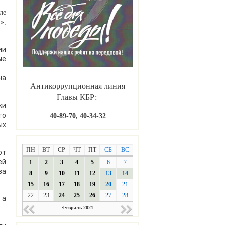
ле
»,
ии
ые
на
Антикоррупционная линия
Главы КБР:
ки
го
40-89-70, 40-34-32
ых
ПН
ВТ
СР
ЧТ
ПТ
СБ
ВС
ют
ей
1
2
3
4
5
6
7
ва
8
9
10
11
12
13
14
15
16
17
18
19
20
21
22
23
24
25
26
27
28
 а
Февраль 2021