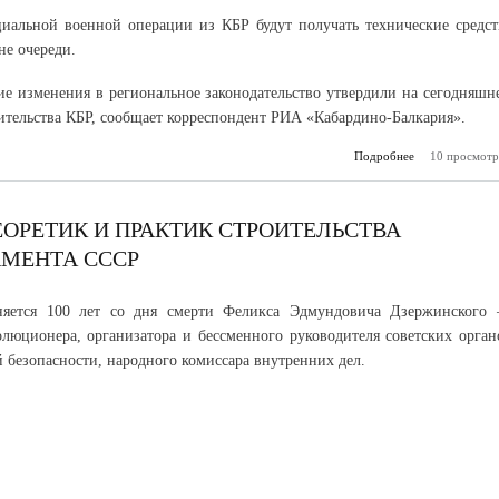
иальной военной операции из КБР будут получать технические средст
не очереди.
е изменения в региональное законодательство утвердили на сегодняшн
ительства КБР, сообщает корреспондент РИА «Кабардино-Балкария».
Подробнее
10 просмотр
о В Каб
Балкарии ра
п
государс
субс
ОРЕТИК И ПРАКТИК СТРОИТЕЛЬСТВА
технические 
реаби
МЕНТА СССР
участни
яется 100 лет со дня смерти Феликса Эдмундовича Дзержинского
олюционера, организатора и бессменного руководителя советских орган
й безопасности, народного комиссара внутренних дел.