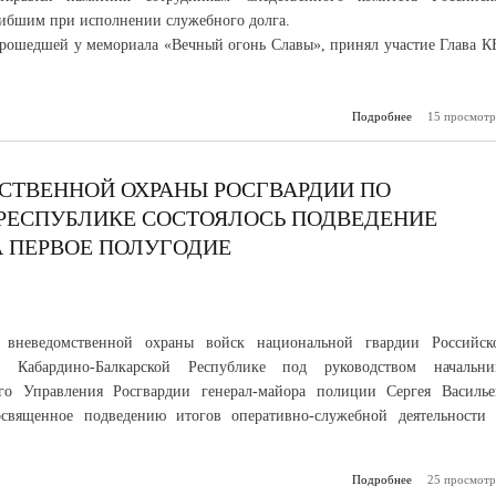
ибшим при исполнении служебного долга.
рошедшей у мемориала «Вечный огонь Славы», принял участие Глава К
Подробнее
о В Нальчике 
15 просмотр
памятник 
следо
СТВЕННОЙ ОХРАНЫ РОСГВАРДИИ ПО
РЕСПУБЛИКЕ СОСТОЯЛОСЬ ПОДВЕДЕНИЕ
А ПЕРВОЕ ПОЛУГОДИЕ
 вневедомственной охраны войск национальной гвардии Российск
 Кабардино-Балкарской Республике под руководством начальни
ого Управления Росгвардии генерал-майора полиции Сергея Василье
освященное подведению итогов оперативно-служебной деятельности 
Подробнее
25 просмотр
о В Упр
вневедомс