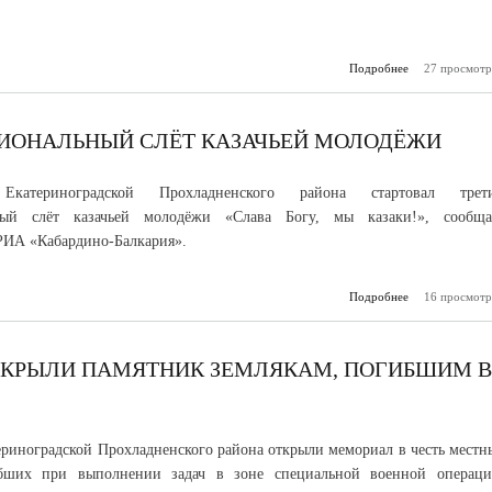
Подробнее
27 просмотр
о
Дзерж
теоретик и
строи
экономи
ГИОНАЛЬНЫЙ СЛЁТ КАЗАЧЬЕЙ МОЛОДЁЖИ
фундамен
катериноградской Прохладненского района стартовал трет
ный слёт казачьей молодёжи «Слава Богу, мы казаки!», сообща
РИА «Кабардино-Балкария».
Подробнее
16 просмотр
о В КБР с
Межрегио
слёт 
м
ТКРЫЛИ ПАМЯТНИК ЗЕМЛЯКАМ, ПОГИБШИМ В
ериноградской Прохладненского района открыли мемориал в честь местн
бших при выполнении задач в зоне специальной военной операци