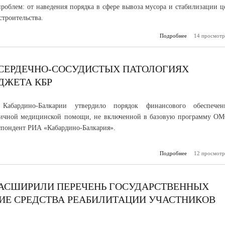
роблем: от наведения порядка в сфере вывоза мусора и стабилизации ц
строительства.
Подробнее
о Глава КБР от
14 просмотр
вопросы 
рес
СЕРДЕЧНО-СОСУДИСТЫХ ПАТОЛОГИЯХ
ДЖЕТА КБР
о Кабардино-Балкарии утвердило порядок финансового обеспечен
гичной медицинской помощи, не включенной в базовую программу ОМ
спондент РИА «Кабардино-Балкария».
Подробнее
о Сложные о
12 просмотр
при се
сос
пат
профинанси
РАСШИРИЛИ ПЕРЕЧЕНЬ ГОСУДАРСТВЕННЫХ
бюдж
ИЕ СРЕДСТВА РЕАБИЛИТАЦИИ УЧАСТНИКОВ