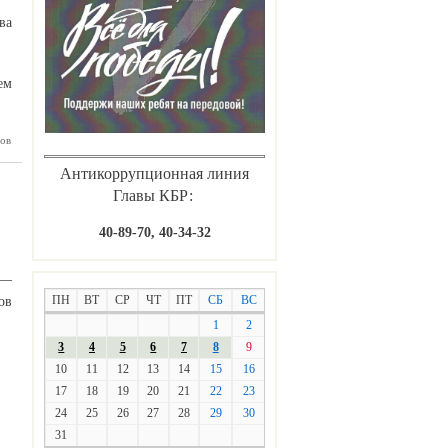
ва
ем
ов
ардино-
сширили
еречень
Антикоррупционная линия
твенных
Главы КБР:
идий на
средства
литации
40-89-70, 40-34-32
ков СВО
 —
ПН
ВТ
СР
ЧТ
ПТ
СБ
ВС
ов
1
2
3
4
5
6
7
8
9
10
11
12
13
14
15
16
17
18
19
20
21
22
23
24
25
26
27
28
29
30
31