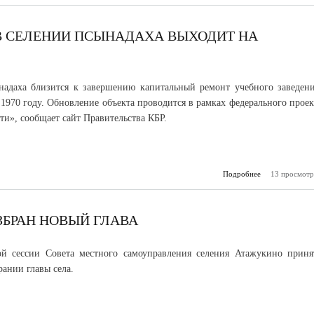
охраны Росгва
Кабардино-Бал
Республике сос
В СЕЛЕНИИ ПСЫНАДАХА ВЫХОДИТ НА
подведение
деятельности з
по
адаха близится к завершению капитальный ремонт учебного заведени
 1970 году. Обновление объекта проводится в рамках федерального проек
ти», сообщает сайт Правительства КБР.
Подробнее
13 просмотр
о Реконс
школы в
Псынадаха вых
финишную 
ЗБРАН НОВЫЙ ГЛАВА
ой сессии Совета местного самоуправления селения Атажукино приня
рании главы села.