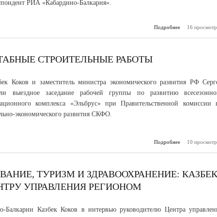
спондент РИА «Кабардино-Балкария».
Подробнее
16 просмотр
Екатериног
открыли п
землякам, пог
з
ТАБНЫЕ СТРОИТЕЛЬНЫЕ РАБОТЫ
бек Коков и заместитель министра экономического развития РФ Серг
ели выездное заседание рабочей группы по развитию всесезонно
реационного комплекса «Эльбрус» при Правительственной комиссии 
льно-экономического развития СКФО.
Подробнее
10 просмотр
о На Эльбру
мас
строительные
ВАНИЕ, ТУРИЗМ И ЗДРАВООХРАНЕНИЕ: КАЗБЕ
НТРУ УПРАВЛЕНИЯ РЕГИОНОМ
но-Балкарии Казбек Коков в интервью руководителю Центра управлен