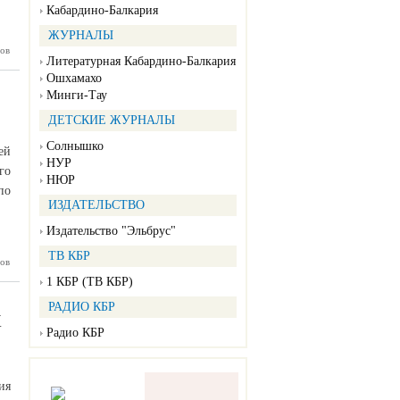
Кабардино-Балкария
ЖУРНАЛЫ
ов
о В
Литературная Кабардино-Балкария
радской
амятник
Ошхамахо
ибшим в
Минги-Тау
оне СВО
ДЕТСКИЕ ЖУРНАЛЫ
Солнышко
ей
НУР
го
НЮР
по
ИЗДАТЕЛЬСТВО
Издательство "Эльбрус"
ТВ КБР
ов
се идут
штабные
1 КБР (ТВ КБР)
 работы
РАДИО КБР
К
Радио КБР
ия