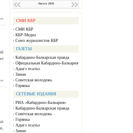
Август 2026
ов
 Феликс
СМИ КБР
инский:
 практик
СМИ КБР
тельства
КБР-Медиа
ческого
та СССР
Союз журналистов КБР
ГАЗЕТЫ
ий
Кабардино-Балкарская правда
ет
Официальная Кабардино-Балкария
Адыгэ псалъэ
Заман
Советская молодежь
ов
тартовал
нальный
Горянка
казачьей
олодёжи
СЕТЕВЫЕ ИЗДАНИЯ
РИА «Кабардино-Балкария»
Кабардино-Балкарская правда
Советская молодежь
Горянка
ых
Адыгэ псалъэ
и,
Заман