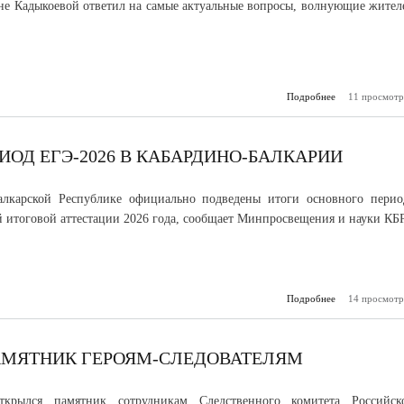
е Кадыкоевой ответил на самые актуальные вопросы, волнующие жител
Подробнее
11 просмотр
о Топливо,
образование, 
здравоохр
Казбек К
интервью
ОД ЕГЭ-2026 В КАБАРДИНО-БАЛКАРИИ
управления р
алкарской Республике официально подведены итоги основного перио
й итоговой аттестации 2026 года, сообщает Минпросвещения и науки КБР
Подробнее
о Завершен о
14 просмотр
период ЕГЭ
Кабардино-Б
АМЯТНИК ГЕРОЯМ-СЛЕДОВАТЕЛЯМ
ткрылся памятник сотрудникам Следственного комитета Российск