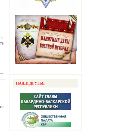
рдии по
карской
тоялось
 итогов
а первое
лугодие
я,
та
ов
трукция
 селении
одит на
НАШИ ДРУЗЬЯ
прямую
то