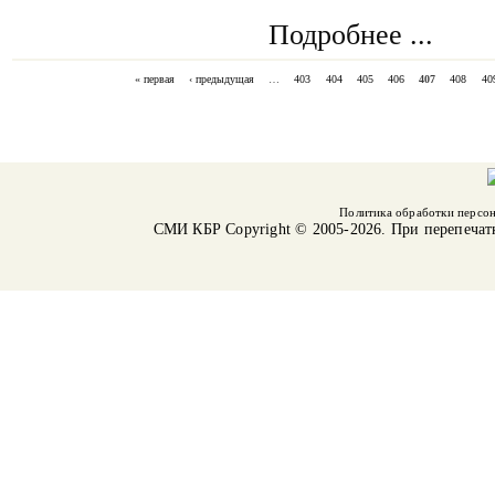
Подробнее ...
« первая
‹ предыдущая
…
403
404
405
406
407
408
40
СТРАНИЦЫ
Политика обработки персо
СМИ КБР
Copyright © 2005-2026. При перепечат