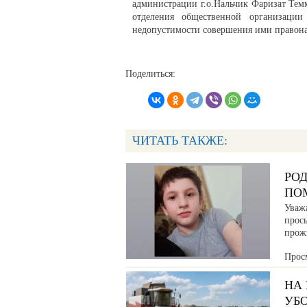
администрации г.о.Нальчик Фаризат Тем
отделения общественной организаци
недопустимости совершения ими правона
Поделиться:
ЧИТАТЬ ТАКЖЕ:
РО
ПО
Уваж
прос
прож
Прос
НА
УБ