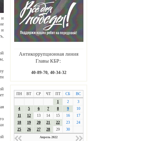
 и
ие
 и
ь,
ой
Антикоррупционная линия
ы,
Главы КБР:
зу
40-89-70, 40-34-32
ти
ой
ПН
ВТ
СР
ЧТ
ПТ
СБ
ВС
ет
1
2
3
ая
4
5
6
7
8
9
10
11
12
13
14
15
16
17
го
18
19
20
21
22
23
24
ки
25
26
27
28
29
30
ой
Апрель 2022