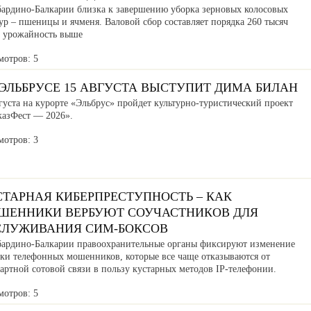
бардино-Балкарии близка к завершению уборка зерновых колосовых
ур – пшеницы и ячменя. Валовой сбор составляет порядка 260 тысяч
, урожайность выше
мотров: 5
ЭЛЬБРУСЕ 15 АВГУСТА ВЫСТУПИТ ДИМА БИЛАН
густа на курорте «Эльбрус» пройдет культурно-туристический проект
казФест — 2026».
мотров: 3
СТАРНАЯ КИБЕРПРЕСТУПНОСТЬ – КАК
ШЕННИКИ ВЕРБУЮТ СОУЧАСТНИКОВ ДЛЯ
СЛУЖИВАНИЯ СИМ-БОКСОВ
бардино-Балкарии правоохранительные органы фиксируют изменение
ики телефонных мошенников, которые все чаще отказываются от
артной сотовой связи в пользу кустарных методов IP-телефонии.
мотров: 5