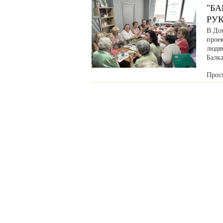
"Б
РУ
В До
прое
людя
Балка
Прос