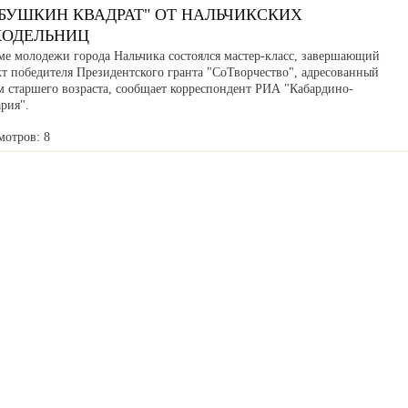
АБУШКИН КВАДРАТ" ОТ НАЛЬЧИКСКИХ
КОДЕЛЬНИЦ
ме молодежи города Нальчика состоялся мастер-класс, завершающий
кт победителя Президентского гранта "СоТворчество", адресованный
м старшего возраста, сообщает корреспондент РИА "Кабардино-
рия".
мотров: 8