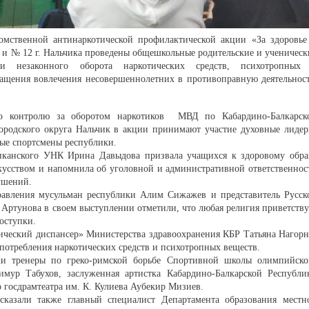
мственной антинаркотической профилактической акции «За здоровье
 и № 12 г. Нальчика проведены общешкольные родительские и ученическ
и незаконного оборота наркотических средств, психотропных
ащения вовлечения несовершеннолетних в противоправную деятельност
по контролю за оборотом наркотиков МВД по Кабардино-Балкарск
ородского округа Нальчик в акции принимают участие духовные лидер
ные спортсмены республики.
канского УНК Ирина Давыдова призвала учащихся к здоровому обра
скусством и напомнила об уголовной и административной ответственнос
ушений.
правления мусульман республики Алим Сижажев и представитель Русск
Артунова в своем выступлении отметили, что любая религия приветству
оступки.
ический диспансер» Министерства здравоохранения КБР Татьяна Нагорн
употребления наркотических средств и психотропных веществ.
ли тренеры по греко-римской борьбе Спортивной школы олимпийско
мур Табухов, заслуженная артистка Кабардино-Балкарской Республи
о госдрамтеатра им. К. Кулиева Аубекир Мизиев.
казали также главный специалист Департамента образования местн