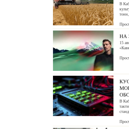
В Ка
культ
тонн
Прос
НА 
15 ав
«Кав
Прос
КУ
МО
ОБ
В Ка
такт
станд
Прос