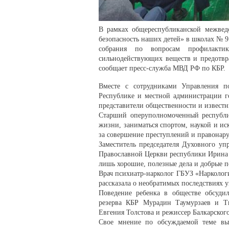
В рамках общереспубликанской межведо
безопасность наших детей» в школах № 9
собрания по вопросам профилактик
сильнодействующих веществ и предотвр
сообщает пресс-служба МВД РФ по КБР.
Вместе с сотрудниками Управления 
Республике и местной администрации г
представители общественности и извест
Старший оперуполномоченный республи
жизни, заниматься спортом, наукой и и
за совершение преступлений и правонар
Заместитель председателя Духовного у
Православной Церкви республики Ирина 
лишь хорошие, полезные дела и добрые п
Врач психиатр-нарколог ГБУЗ «Нарколог
рассказала о необратимых последствиях 
Поведение ребенка в обществе обсуди
резерва КБР Мурадин Таумурзаев и Ти
Евгения Толстова и режиссер Балкарског
Свое мнение по обсуждаемой теме выс