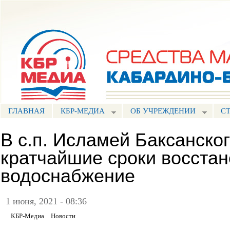
Пе
ос
Портал СМИ КБР
со
ГЛАВНАЯ
КБР-МЕДИА
ОБ УЧРЕЖДЕНИИ
С
В с.п. Исламей Баксанског
кратчайшие сроки восста
водоснабжение
1 июня, 2021 - 08:36
КБР-Медиа
Новости