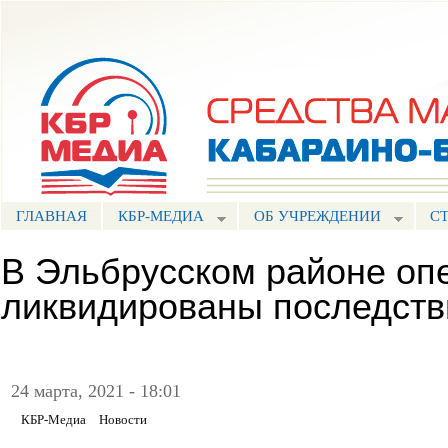
Пе
ос
Портал СМИ КБР
со
ГЛАВНАЯ
КБР-МЕДИА
ОБ УЧРЕЖДЕНИИ
С
В Эльбрусском районе оп
ликвидированы последств
⠀
24 марта, 2021 - 18:01
КБР-Медиа
Новости