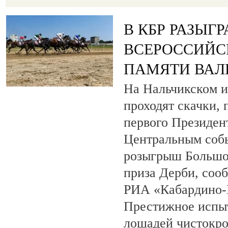
В КБР РАЗЫГ
ВСЕРОССИЙС
ПАМЯТИ ВАЛ
На Нальчикском и
проходят скачки,
первого Президен
Центральным собы
розыгрыш Большо
приза Дерби, соо
РИА «Кабардино-
Престижное испыт
лошадей чистокро