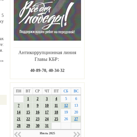
 5
ку
ах
е:
и.
Антикоррупционная линия
Главы КБР:
ов
40-89-70, 40-34-32
ПН
ВТ
СР
ЧТ
ПТ
СБ
ВС
1
2
3
4
5
6
7
8
9
10
11
12
13
14
15
16
17
18
19
20
21
22
23
24
25
26
27
28
29
30
31
Июль 2025