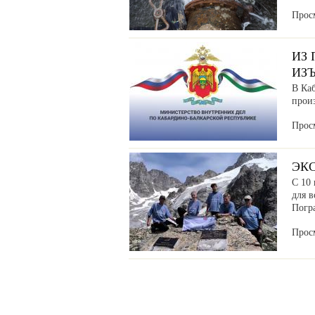
Прос
ИЗ
ИЗ
В Ка
прои
Прос
ЭК
С 10 
для в
Погр
Прос