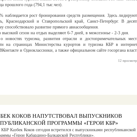
а прошлого года (794,1 тыс.чел).
0% наблюдается рост бронирования средств размещения. Здесь лидируют
ь, Краснодарский и Ставропольский край, Санкт-Петербург. В десят
му способствовало развитие прямого авиасообщения.
 высокий сезон на отдых выделяют 6-7 дней, в межсезонье - 2-3 дня.
 новостях туризма, развития отрасли и достопримечательных мест
ти на страницах Министерства курортов и туризма КБР в интернет
 ВКонтакте и Одноклассники, а также официальном сайте госоргана власт
12 просмотр
ЗБЕК КОКОВ НАПУТСТВОВАЛ ВЫПУСКНИКОВ
СПУБЛИКАНСКОЙ ПРОГРАММЫ «ГЕРОИ КБР»
а КБР Казбек Коков сегодня встретился с выпускниками республиканской
раммы «Герои Кабардино-Балкарской Республики».