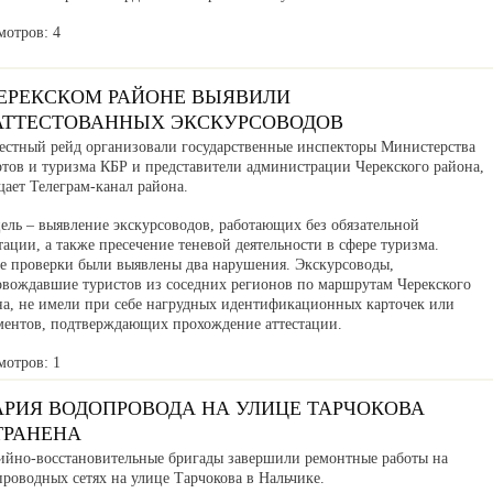
мотров: 4
ЧЕРЕКСКОМ РАЙОНЕ ВЫЯВИЛИ
АТТЕСТОВАННЫХ ЭКСКУРСОВОДОВ
естный рейд организовали государственные инспекторы Министерства
ртов и туризма КБР и представители администрации Черекского района,
ает Телеграм-канал района.
ель – выявление экскурсоводов, работающих без обязательной
тации, а также пресечение теневой деятельности в сфере туризма.
де проверки были выявлены два нарушения. Экскурсоводы,
овождавшие туристов из соседних регионов по маршрутам Черекского
на, не имели при себе нагрудных идентификационных карточек или
ментов, подтверждающих прохождение аттестации.
мотров: 1
АРИЯ ВОДОПРОВОДА НА УЛИЦЕ ТАРЧОКОВА
ТРАНЕНА
ийно-восстановительные бригады завершили ремонтные работы на
роводных сетях на улице Тарчокова в Нальчике.