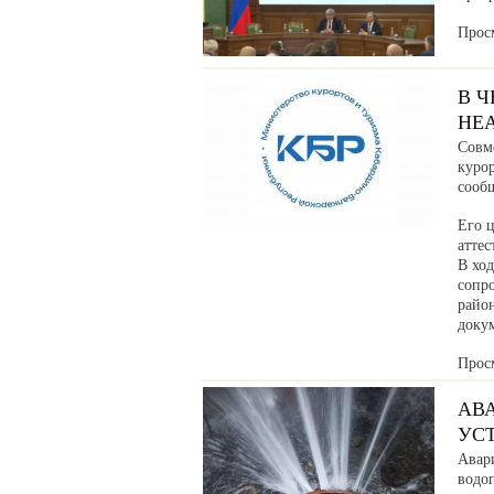
Прос
В 
НЕ
Совм
куро
сообщ
Его ц
аттес
В хо
сопр
райо
доку
Прос
АВ
УС
Авар
водоп