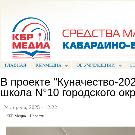
Пе
ос
Портал СМИ КБР
со
ГЛАВНАЯ
КБР-МЕДИА
ОБ УЧРЕЖДЕНИИ
С
В проекте "Куначество-20
школа N°10 городского ок
24 апреля, 2025 - 12:22
КБР-Медиа
Новости