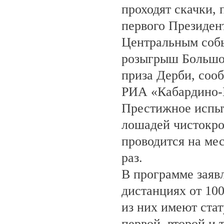
проходят скачки,
первого Президен
Центральным собы
розыгрыш Большо
приза Дерби, соо
РИА «Кабардино-
Престижное испыт
лошадей чистокро
проводится на ме
раз.
В программе заяв
дистанциях от 100
из них имеют ста
первой, второй и 