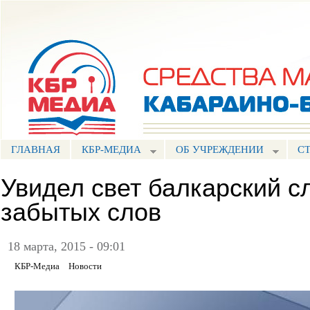
Пе
ос
Портал СМИ КБР
со
ГЛАВНАЯ
КБР-МЕДИА
ОБ УЧРЕЖДЕНИИ
С
Увидел свет балкарский с
забытых слов
18 марта, 2015 - 09:01
КБР-Медиа
Новости