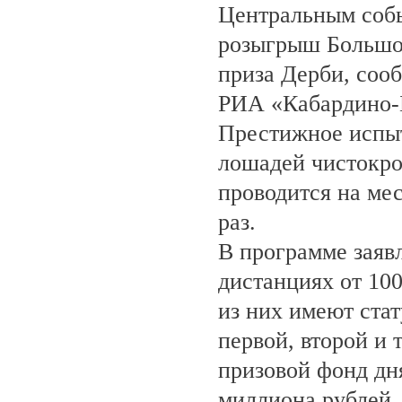
Центральным собы
розыгрыш Большо
приза Дерби, соо
РИА «Кабардино-
Престижное испыт
лошадей чистокро
проводится на ме
раз.
В программе заяв
дистанциях от 100
из них имеют ста
первой, второй и 
призовой фонд дня
миллиона рублей.